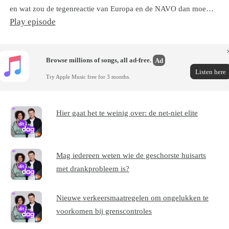
en wat zou de tegenreactie van Europa en de NAVO dan moe…
Play episode
Browse millions of songs, all ad-free.
Ad
Listen here
Try Apple Music free for 3 months.
Hier gaat het te weinig over: de net-niet elite
Mag iedereen weten wie de geschorste huisarts
met drankprobleem is?
Nieuwe verkeersmaatregelen om ongelukken te
voorkomen bij grenscontroles