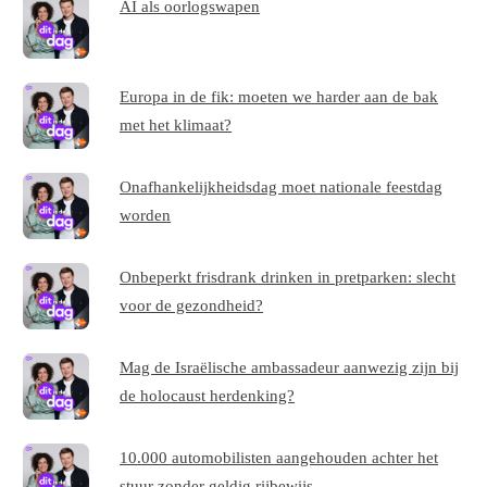
AI als oorlogswapen
Europa in de fik: moeten we harder aan de bak
met het klimaat?
Onafhankelijkheidsdag moet nationale feestdag
worden
Onbeperkt frisdrank drinken in pretparken: slecht
voor de gezondheid?
Mag de Israëlische ambassadeur aanwezig zijn bij
de holocaust herdenking?
10.000 automobilisten aangehouden achter het
stuur zonder geldig rijbewijs