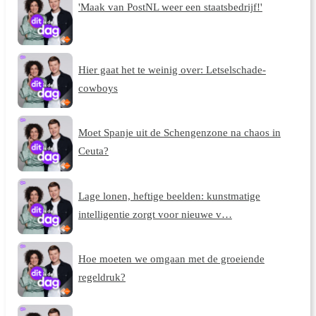
'Maak van PostNL weer een staatsbedrijf!'
Hier gaat het te weinig over: Letselschade-
cowboys
Moet Spanje uit de Schengenzone na chaos in
Ceuta?
Lage lonen, heftige beelden: kunstmatige
intelligentie zorgt voor nieuwe v…
Hoe moeten we omgaan met de groeiende
regeldruk?