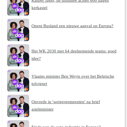
Kasper Jager, de dominee achter 600 dagen
kerkasiel
Opent Rusland een nieuwe aanval op Europa?
Het WK 2030 met 64 deelnemende teams: goed
idee?
Vlaams minister Ben Weyts over het Belgische
tolvignet
Onvrede in 'weigergemeenten' na brief
asielminister
Einde van de auto-industrie in Europa?