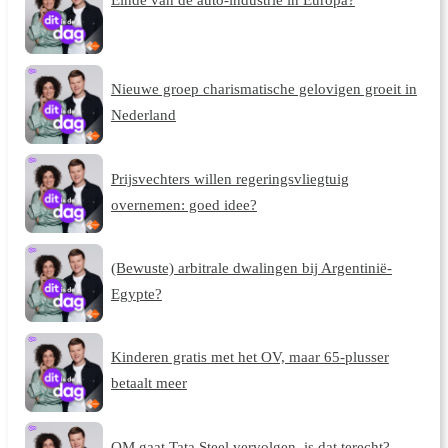
Nieuwe groep charismatische gelovigen groeit in
Nederland
Prijsvechters willen regeringsvliegtuig
overnemen: goed idee?
(Bewuste) arbitrale dwalingen bij Argentinië-
Egypte?
Kinderen gratis met het OV, maar 65-plusser
betaalt meer
OM gaat Tata Steel vervolgen, is dat terecht?