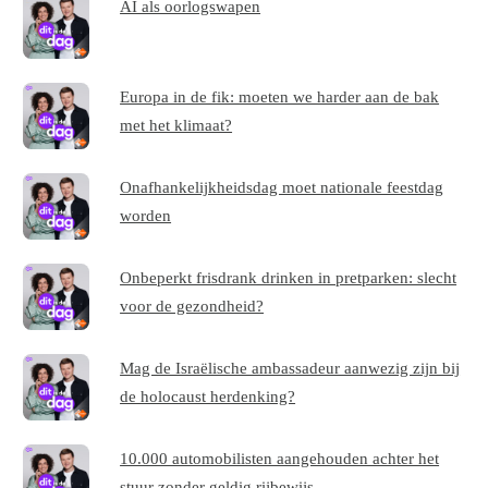
AI als oorlogswapen
Europa in de fik: moeten we harder aan de bak
met het klimaat?
Onafhankelijkheidsdag moet nationale feestdag
worden
Onbeperkt frisdrank drinken in pretparken: slecht
voor de gezondheid?
Mag de Israëlische ambassadeur aanwezig zijn bij
de holocaust herdenking?
10.000 automobilisten aangehouden achter het
stuur zonder geldig rijbewijs