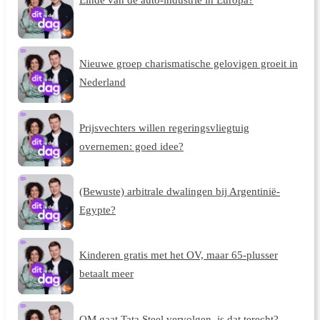
Nieuwe groep charismatische gelovigen groeit in
Nederland
Prijsvechters willen regeringsvliegtuig
overnemen: goed idee?
(Bewuste) arbitrale dwalingen bij Argentinië-
Egypte?
Kinderen gratis met het OV, maar 65-plusser
betaalt meer
OM gaat Tata Steel vervolgen, is dat terecht?