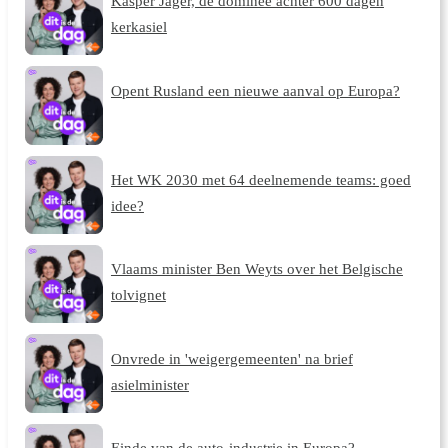
Kasper Jager, de dominee achter 600 dagen
kerkasiel
Opent Rusland een nieuwe aanval op Europa?
Het WK 2030 met 64 deelnemende teams: goed
idee?
Vlaams minister Ben Weyts over het Belgische
tolvignet
Onvrede in 'weigergemeenten' na brief
asielminister
Einde van de auto-industrie in Europa?