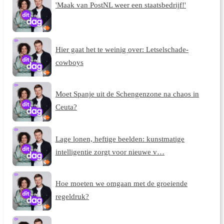
'Maak van PostNL weer een staatsbedrijf!'
Hier gaat het te weinig over: Letselschade-
cowboys
Moet Spanje uit de Schengenzone na chaos in
Ceuta?
Lage lonen, heftige beelden: kunstmatige
intelligentie zorgt voor nieuwe v…
Hoe moeten we omgaan met de groeiende
regeldruk?