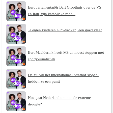
Europarlementariër Bart Groothuis over de VS
en Iran, zijn katholieke root…
Je eigen kinderen GPS-tracken, een goed idee?
Bert Maalderink heeft MS en moest stoppen met
sportjournalistiek
De VS wil het Internationaal Strafhof slopen:
hebben ze een punt?
Hoe gaat Nederland om met de extreme
droogte?