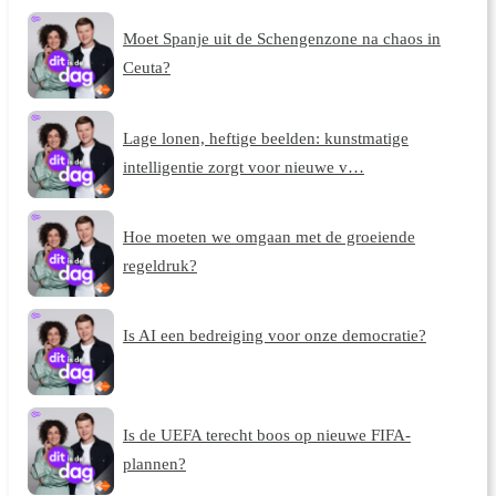
Moet Spanje uit de Schengenzone na chaos in
Ceuta?
Lage lonen, heftige beelden: kunstmatige
intelligentie zorgt voor nieuwe v…
Hoe moeten we omgaan met de groeiende
regeldruk?
Is AI een bedreiging voor onze democratie?
Is de UEFA terecht boos op nieuwe FIFA-
plannen?