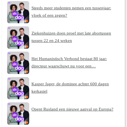
Steeds meer studenten nemen een tussenjaar:
vloek of een zegen?
Ziekenhuizen doen proef met late abortussen
tussen 22 en 24 weken
Het Humanistisch Verbond bestaat 80 jaar:
directeur waarschuwt nu voor een…
Kasper Jager, de dominee achter 600 dagen
kerkasiel
Opent Rusland een nieuwe aanval op Europa?