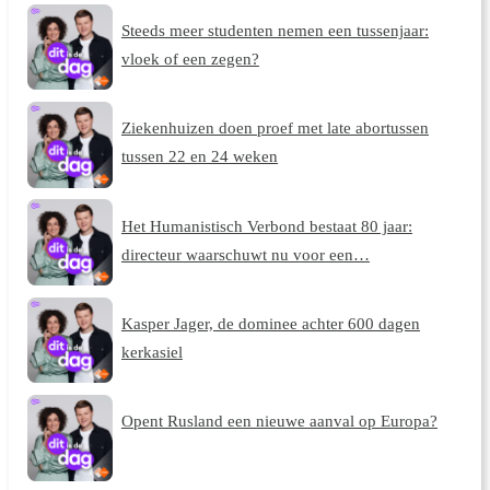
Steeds meer studenten nemen een tussenjaar:
vloek of een zegen?
Ziekenhuizen doen proef met late abortussen
tussen 22 en 24 weken
Het Humanistisch Verbond bestaat 80 jaar:
directeur waarschuwt nu voor een…
Kasper Jager, de dominee achter 600 dagen
kerkasiel
Opent Rusland een nieuwe aanval op Europa?