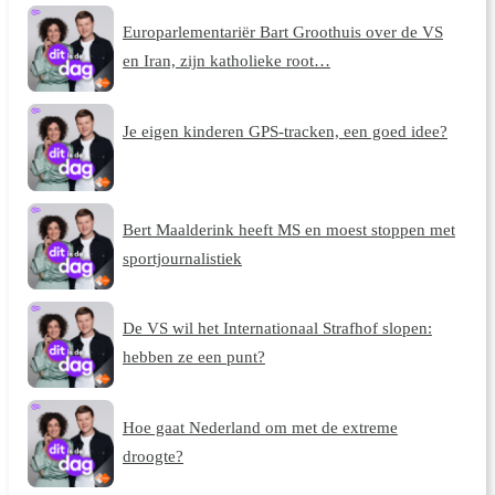
Europarlementariër Bart Groothuis over de VS
en Iran, zijn katholieke root…
Je eigen kinderen GPS-tracken, een goed idee?
Bert Maalderink heeft MS en moest stoppen met
sportjournalistiek
De VS wil het Internationaal Strafhof slopen:
hebben ze een punt?
Hoe gaat Nederland om met de extreme
droogte?