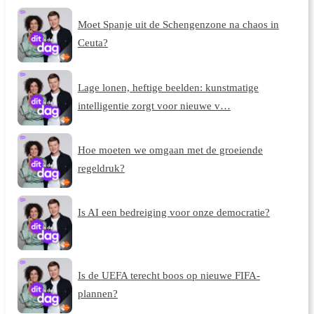
Moet Spanje uit de Schengenzone na chaos in
Ceuta?
Lage lonen, heftige beelden: kunstmatige
intelligentie zorgt voor nieuwe v…
Hoe moeten we omgaan met de groeiende
regeldruk?
Is AI een bedreiging voor onze democratie?
Is de UEFA terecht boos op nieuwe FIFA-
plannen?