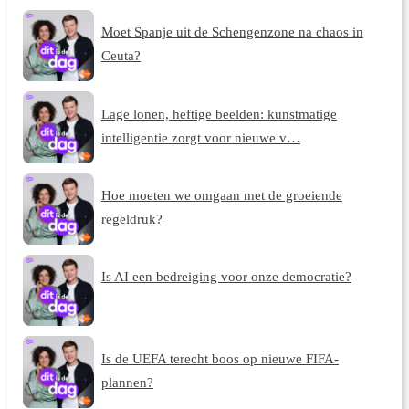
Moet Spanje uit de Schengenzone na chaos in
Ceuta?
Lage lonen, heftige beelden: kunstmatige
intelligentie zorgt voor nieuwe v…
Hoe moeten we omgaan met de groeiende
regeldruk?
Is AI een bedreiging voor onze democratie?
Is de UEFA terecht boos op nieuwe FIFA-
plannen?