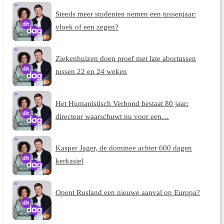
Steeds meer studenten nemen een tussenjaar:
vloek of een zegen?
Ziekenhuizen doen proef met late abortussen
tussen 22 en 24 weken
Het Humanistisch Verbond bestaat 80 jaar:
directeur waarschuwt nu voor een…
Kasper Jager, de dominee achter 600 dagen
kerkasiel
Opent Rusland een nieuwe aanval op Europa?