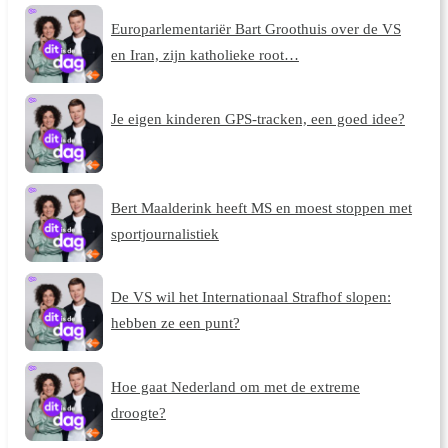
Europarlementariër Bart Groothuis over de VS
en Iran, zijn katholieke root…
Je eigen kinderen GPS-tracken, een goed idee?
Bert Maalderink heeft MS en moest stoppen met
sportjournalistiek
De VS wil het Internationaal Strafhof slopen:
hebben ze een punt?
Hoe gaat Nederland om met de extreme
droogte?