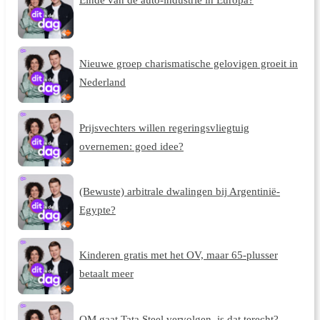
Nieuwe groep charismatische gelovigen groeit in
Nederland
Prijsvechters willen regeringsvliegtuig
overnemen: goed idee?
(Bewuste) arbitrale dwalingen bij Argentinië-
Egypte?
Kinderen gratis met het OV, maar 65-plusser
betaalt meer
OM gaat Tata Steel vervolgen, is dat terecht?