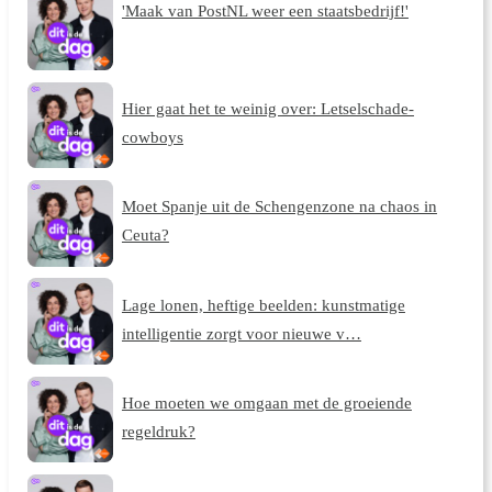
'Maak van PostNL weer een staatsbedrijf!'
Hier gaat het te weinig over: Letselschade-
cowboys
Moet Spanje uit de Schengenzone na chaos in
Ceuta?
Lage lonen, heftige beelden: kunstmatige
intelligentie zorgt voor nieuwe v…
Hoe moeten we omgaan met de groeiende
regeldruk?