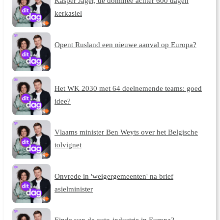
Kasper Jager, de dominee achter 600 dagen
kerkasiel
Opent Rusland een nieuwe aanval op Europa?
Het WK 2030 met 64 deelnemende teams: goed
idee?
Vlaams minister Ben Weyts over het Belgische
tolvignet
Onvrede in 'weigergemeenten' na brief
asielminister
Einde van de auto-industrie in Europa?