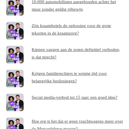
10.000 automobilisten aangehouden achter het
stuur zonder geldig rijbewijs
Zijn kraamhotels de oplossing voor de grote
tekorten in de kraamzorg?
Kippen vangen aan de poten definitief verboden,
is dat terecht?
Krijgen familierechters te weinig tijd voor
belangrijke beslissingen?
Social media-verbod tot 15 jaar: een goed idee?
Hoe erg is het dat er geen vrachtwagens meer over
de Merwedebrug mogen?