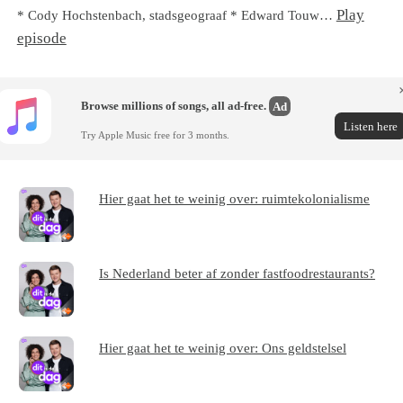
Play
* Cody Hochstenbach, stadsgeograaf * Edward Touw…
episode
Browse millions of songs, all ad-free.
Ad
Listen here
Try Apple Music free for 3 months.
Hier gaat het te weinig over: ruimtekolonialisme
Is Nederland beter af zonder fastfoodrestaurants?
Hier gaat het te weinig over: Ons geldstelsel