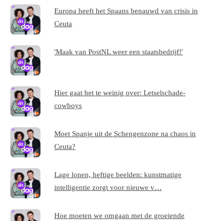
Europa heeft het Spaans benauwd van crisis in
Ceuta
'Maak van PostNL weer een staatsbedrijf!'
Hier gaat het te weinig over: Letselschade-
cowboys
Moet Spanje uit de Schengenzone na chaos in
Ceuta?
Lage lonen, heftige beelden: kunstmatige
intelligentie zorgt voor nieuwe v…
Hoe moeten we omgaan met de groeiende