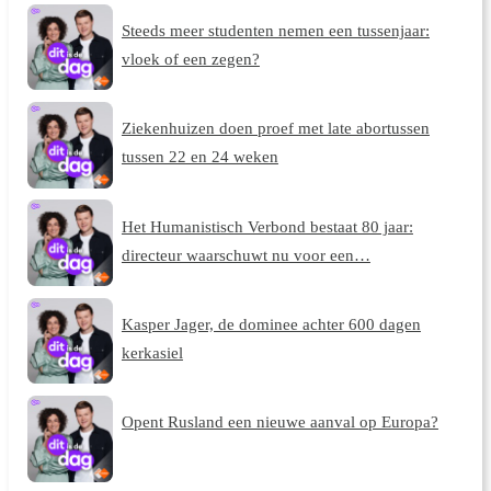
Steeds meer studenten nemen een tussenjaar:
vloek of een zegen?
Ziekenhuizen doen proef met late abortussen
tussen 22 en 24 weken
Het Humanistisch Verbond bestaat 80 jaar:
directeur waarschuwt nu voor een…
Kasper Jager, de dominee achter 600 dagen
kerkasiel
Opent Rusland een nieuwe aanval op Europa?