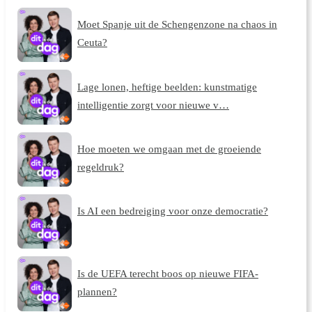
Moet Spanje uit de Schengenzone na chaos in
Ceuta?
Lage lonen, heftige beelden: kunstmatige
intelligentie zorgt voor nieuwe v…
Hoe moeten we omgaan met de groeiende
regeldruk?
Is AI een bedreiging voor onze democratie?
Is de UEFA terecht boos op nieuwe FIFA-
plannen?