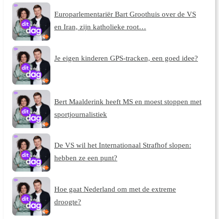
Europarlementariër Bart Groothuis over de VS
en Iran, zijn katholieke root…
Je eigen kinderen GPS-tracken, een goed idee?
Bert Maalderink heeft MS en moest stoppen met
sportjournalistiek
De VS wil het Internationaal Strafhof slopen:
hebben ze een punt?
Hoe gaat Nederland om met de extreme
droogte?