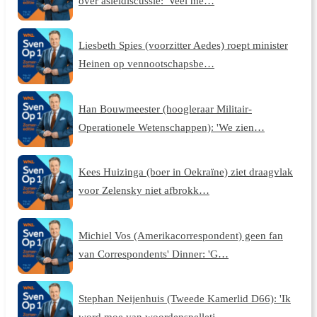
over asieldiscussie: 'Veel me…
Liesbeth Spies (voorzitter Aedes) roept minister
Heinen op vennootschapsbe…
Han Bouwmeester (hoogleraar Militair-
Operationele Wetenschappen): 'We zien…
Kees Huizinga (boer in Oekraïne) ziet draagvlak
voor Zelensky niet afbrokk…
Michiel Vos (Amerikacorrespondent) geen fan
van Correspondents' Dinner: 'G…
Stephan Neijenhuis (Tweede Kamerlid D66): 'Ik
word moe van woordenspelletj…