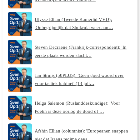
Ulysse Ellian (Tweede Kamerlid VVD):
'Onbegrijpelijk dat Shukrula weer aan…
Steven Decraene (Frankrijk-correspondent): 'In
eerste plaats worden slacht…
Jan Struijs (50PLUS): 'Geen goed woord over
voor tactiek kabinet' (13 juli…
Helga Salemon (Ruslanddeskundige): 'Voor
Poetin is deze oorlog de dood of …
Afshin Ellian (columnist): 'Europeanen snappen
niet dat Iraans regime geva…