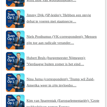
Jimmy Dijk (SP-leider): 'Hebben een stevig
debat te voeren met staatssecre…
Niels Posthumus (VK-correspondent): 'Mensen
zijn toe aan radicale verander…
Hubert Bruls (burgemeester Nijmegen):
'Vierdaagse buiten zomer is het eind…
Nina Jurna (correspondent): 'Trump wil Zuid-
Amerika weer in zijn invloedss…
Kim van Sparrentak (Europarlementariër): 'Grote
techbedrijven nemen Europa…