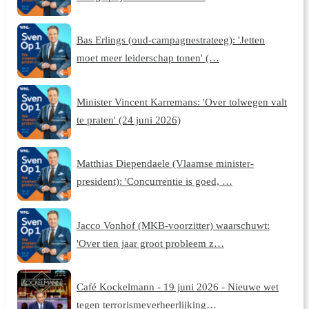
Bas Erlings (oud-campagnestrateeg): 'Jetten
moet meer leiderschap tonen' (…
Minister Vincent Karremans: 'Over tolwegen valt
te praten' (24 juni 2026)
Matthias Diependaele (Vlaamse minister-
president): 'Concurrentie is goed, …
Jacco Vonhof (MKB-voorzitter) waarschuwt:
'Over tien jaar groot probleem z…
Café Kockelmann - 19 juni 2026 - Nieuwe wet
tegen terrorismeverheerlijking…