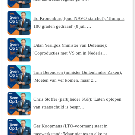
Ed Kronenburg (oud-NAVO-stafchef): 'Trump is
180 graden gedraaid' (8 juli …
Dilan Yesilgöz (minister van Defensie):
'Coproducties met VS om in Nederla…
Tom Berendsen (minister Buitenlandse Zaken):
'Moeten van ver komen, maar z…
Chris Stoffer (partijleider SGP): 'Laten oplopen
van staatsschuld is bespr…
Ger Koopmans (LTO-voorman) staat in
meewerkstand: 'Maar niet tegen elke pr…