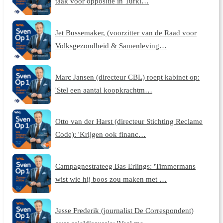
taak voor oppositie in Turki…
Jet Bussemaker, (voorzitter van de Raad voor
Volksgezondheid & Samenleving…
Marc Jansen (directeur CBL) roept kabinet op:
'Stel een aantal koopkrachtm…
Otto van der Harst (directeur Stichting Reclame
Code): 'Krijgen ook financ…
Campagnestrateeg Bas Erlings: 'Timmermans
wist wie hij boos zou maken met …
Jesse Frederik (journalist De Correspondent)