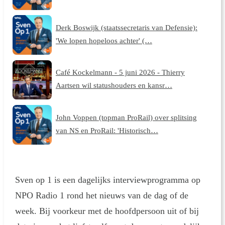
Derk Boswijk (staatssecretaris van Defensie):
'We lopen hopeloos achter' (…
Café Kockelmann - 5 juni 2026 - Thierry
Aartsen wil statushouders en kansr…
John Voppen (topman ProRail) over splitsing
van NS en ProRail: 'Historisch…
Sven op 1 is een dagelijks interviewprogramma op
NPO Radio 1 rond het nieuws van de dag of de
week. Bij voorkeur met de hoofdpersoon uit of bij