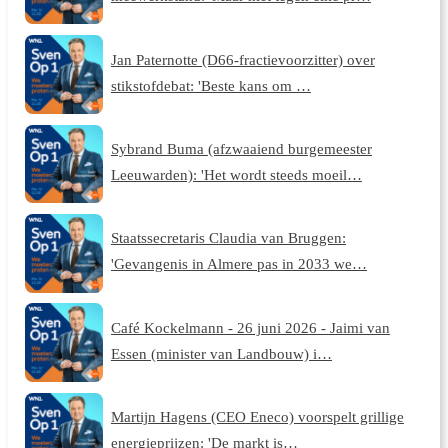
Jan Paternotte (D66-fractievoorzitter) over
stikstofdebat: 'Beste kans om …
Sybrand Buma (afzwaaiend burgemeester
Leeuwarden): 'Het wordt steeds moeil…
Staatssecretaris Claudia van Bruggen:
'Gevangenis in Almere pas in 2033 we…
Café Kockelmann - 26 juni 2026 - Jaimi van
Essen (minister van Landbouw) i…
Martijn Hagens (CEO Eneco) voorspelt grillige
energieprijzen: 'De markt is…