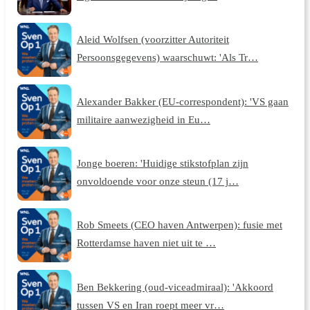
Aleid Wolfsen (voorzitter Autoriteit
Persoonsgegevens) waarschuwt: 'Als Tr…
Alexander Bakker (EU-correspondent): 'VS gaan
militaire aanwezigheid in Eu…
Jonge boeren: 'Huidige stikstofplan zijn
onvoldoende voor onze steun (17 j…
Rob Smeets (CEO haven Antwerpen): fusie met
Rotterdamse haven niet uit te …
Ben Bekkering (oud-viceadmiraal): 'Akkoord
tussen VS en Iran roept meer vr…