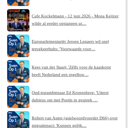
Cafe Kockelmann - 12 juni 2026 - Mona Keijzer
wilde al eerder opstappen ui…
Europarlementariër Jeroen Lenaers wil snel
terugkeerhubs: 'Voorwaarde voor…
Kees van der Staaij: 'Zélfs voor de kaaskorst
heeft Nederland een regelboe…
Oud-topambtenaar Ed Kronenberg: 'Uiterst
dubieus om met Poetin in gesprek …
Robert van Asten (asielwoordvoerder D66) over
migratiepact: 'Kunnen gelijk…