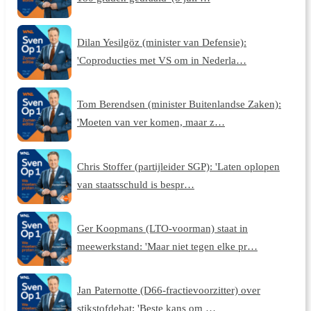
Dilan Yesilgöz (minister van Defensie):
'Coproducties met VS om in Nederla…
Tom Berendsen (minister Buitenlandse Zaken):
'Moeten van ver komen, maar z…
Chris Stoffer (partijleider SGP): 'Laten oplopen
van staatsschuld is bespr…
Ger Koopmans (LTO-voorman) staat in
meewerkstand: 'Maar niet tegen elke pr…
Jan Paternotte (D66-fractievoorzitter) over
stikstofdebat: 'Beste kans om …