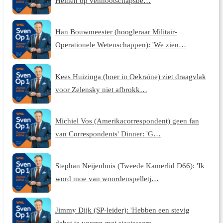
Heinen op vennootschapsbe…
Han Bouwmeester (hoogleraar Militair-
Operationele Wetenschappen): 'We zien…
Kees Huizinga (boer in Oekraïne) ziet draagvlak
voor Zelensky niet afbrokk…
Michiel Vos (Amerikacorrespondent) geen fan
van Correspondents' Dinner: 'G…
Stephan Neijenhuis (Tweede Kamerlid D66): 'Ik
word moe van woordenspelletj…
Jimmy Dijk (SP-leider): 'Hebben een stevig
debat te voeren met staatssecre…