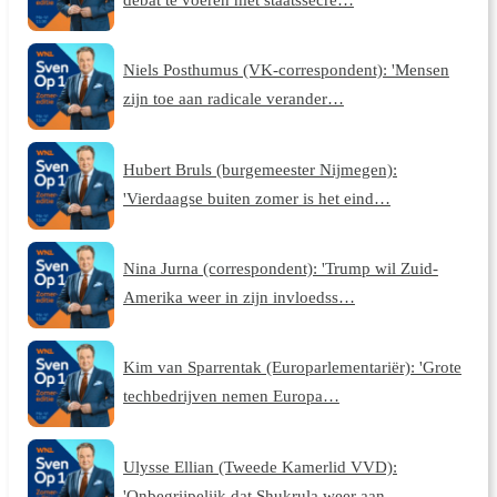
Niels Posthumus (VK-correspondent): 'Mensen
zijn toe aan radicale verander…
Hubert Bruls (burgemeester Nijmegen):
'Vierdaagse buiten zomer is het eind…
Nina Jurna (correspondent): 'Trump wil Zuid-
Amerika weer in zijn invloedss…
Kim van Sparrentak (Europarlementariër): 'Grote
techbedrijven nemen Europa…
Ulysse Ellian (Tweede Kamerlid VVD):
'Onbegrijpelijk dat Shukrula weer aan…