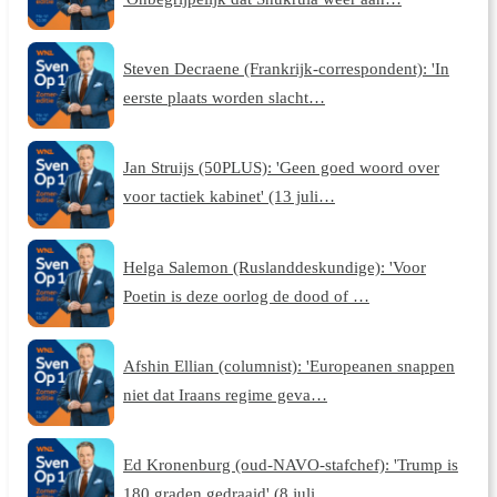
Steven Decraene (Frankrijk-correspondent): 'In
eerste plaats worden slacht…
Jan Struijs (50PLUS): 'Geen goed woord over
voor tactiek kabinet' (13 juli…
Helga Salemon (Ruslanddeskundige): 'Voor
Poetin is deze oorlog de dood of …
Afshin Ellian (columnist): 'Europeanen snappen
niet dat Iraans regime geva…
Ed Kronenburg (oud-NAVO-stafchef): 'Trump is
180 graden gedraaid' (8 juli …