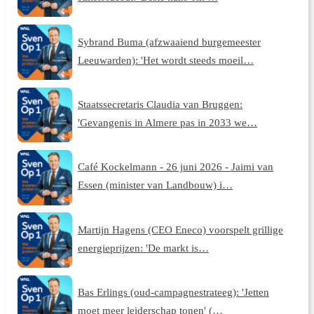
Sybrand Buma (afzwaaiend burgemeester
Leeuwarden): 'Het wordt steeds moeil…
Staatssecretaris Claudia van Bruggen:
'Gevangenis in Almere pas in 2033 we…
Café Kockelmann - 26 juni 2026 - Jaimi van
Essen (minister van Landbouw) i…
Martijn Hagens (CEO Eneco) voorspelt grillige
energieprijzen: 'De markt is…
Bas Erlings (oud-campagnestrateeg): 'Jetten
moet meer leiderschap tonen' (…