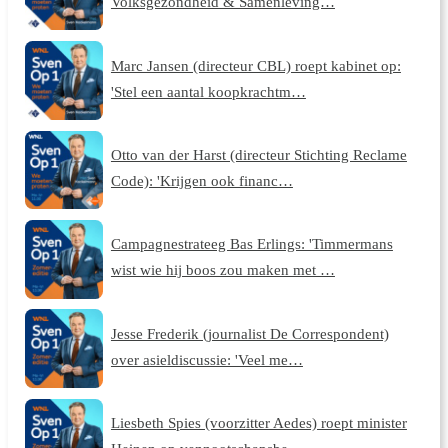
Volksgezondheid & Samenleving…
Marc Jansen (directeur CBL) roept kabinet op:
'Stel een aantal koopkrachtm…
Otto van der Harst (directeur Stichting Reclame
Code): 'Krijgen ook financ…
Campagnestrateeg Bas Erlings: 'Timmermans
wist wie hij boos zou maken met …
Jesse Frederik (journalist De Correspondent)
over asieldiscussie: 'Veel me…
Liesbeth Spies (voorzitter Aedes) roept minister