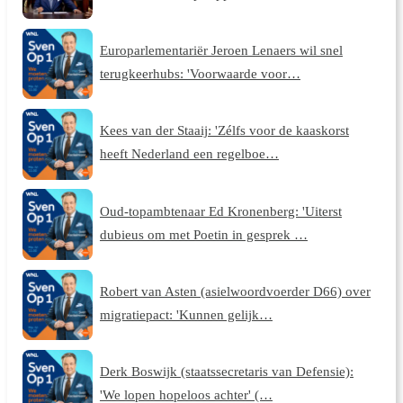
Europarlementariër Jeroen Lenaers wil snel
terugkeerhubs: 'Voorwaarde voor…
Kees van der Staaij: 'Zélfs voor de kaaskorst
heeft Nederland een regelboe…
Oud-topambtenaar Ed Kronenberg: 'Uiterst
dubieus om met Poetin in gesprek …
Robert van Asten (asielwoordvoerder D66) over
migratiepact: 'Kunnen gelijk…
Derk Boswijk (staatssecretaris van Defensie):
'We lopen hopeloos achter' (…