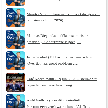
Minister Vincent Karremans: 'Over tolwegen valt
te praten' (24 juni 2026)
Matthias Diependaele (Vlaamse minister-
president): 'Concurrentie is goed, …
Jacco Vonhof (MKB-voorzitter) waarschuwt:
'Over tien jaar groot probleem z…
Café Kockelmann - 19 juni 2026 - Nieuwe wet
tegen terrorismeverheerlijking…
Aleid Wolfsen (voorzitter Autoriteit
Persoonsgegevens) waarschuwt: 'Als Tr…