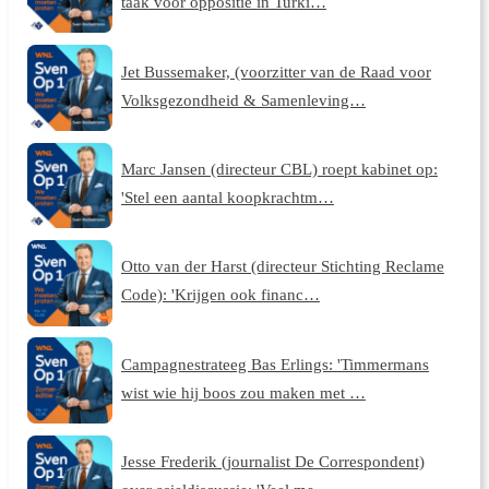
taak voor oppositie in Turki…
Jet Bussemaker, (voorzitter van de Raad voor
Volksgezondheid & Samenleving…
Marc Jansen (directeur CBL) roept kabinet op:
'Stel een aantal koopkrachtm…
Otto van der Harst (directeur Stichting Reclame
Code): 'Krijgen ook financ…
Campagnestrateeg Bas Erlings: 'Timmermans
wist wie hij boos zou maken met …
Jesse Frederik (journalist De Correspondent)