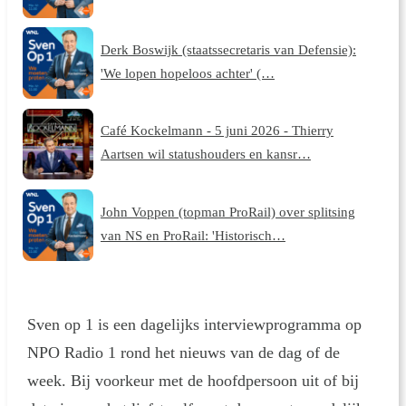
Derk Boswijk (staatssecretaris van Defensie):
'We lopen hopeloos achter' (…
Café Kockelmann - 5 juni 2026 - Thierry
Aartsen wil statushouders en kansr…
John Voppen (topman ProRail) over splitsing
van NS en ProRail: 'Historisch…
Sven op 1 is een dagelijks interviewprogramma op
NPO Radio 1 rond het nieuws van de dag of de
week. Bij voorkeur met de hoofdpersoon uit of bij