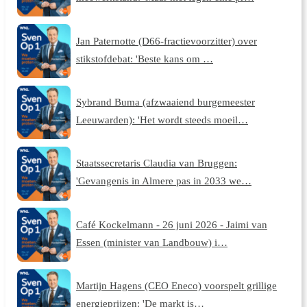
Jan Paternotte (D66-fractievoorzitter) over
stikstofdebat: 'Beste kans om …
Sybrand Buma (afzwaaiend burgemeester
Leeuwarden): 'Het wordt steeds moeil…
Staatssecretaris Claudia van Bruggen:
'Gevangenis in Almere pas in 2033 we…
Café Kockelmann - 26 juni 2026 - Jaimi van
Essen (minister van Landbouw) i…
Martijn Hagens (CEO Eneco) voorspelt grillige
energieprijzen: 'De markt is…