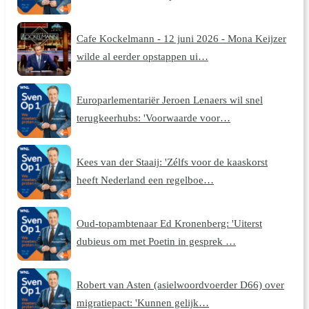
Cafe Kockelmann - 12 juni 2026 - Mona Keijzer
wilde al eerder opstappen ui…
Europarlementariër Jeroen Lenaers wil snel
terugkeerhubs: 'Voorwaarde voor…
Kees van der Staaij: 'Zélfs voor de kaaskorst
heeft Nederland een regelboe…
Oud-topambtenaar Ed Kronenberg: 'Uiterst
dubieus om met Poetin in gesprek …
Robert van Asten (asielwoordvoerder D66) over
migratiepact: 'Kunnen gelijk…