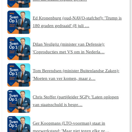
Ed Kronenburg (oud-NAVO-stafchef): 'Trump is
180 graden gedraaid' (8 juli …
Dilan Yesilgöz (minister van Defensie):
'Coproducties met VS om in Nederla…
Tom Berendsen (minister Buitenlandse Zaken):
'Moeten van ver komen, maar z…
Chris Stoffer (partijleider SGP): 'Laten oplopen
van staatsschuld is bespr…
Ger Koopmans (LTO-voorman) staat in
meewerkstand: 'Maar niet tegen elke pr…