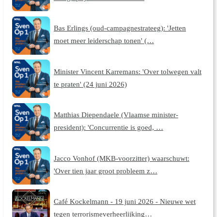
Bas Erlings (oud-campagnestrateeg): 'Jetten
moet meer leiderschap tonen' (…
Minister Vincent Karremans: 'Over tolwegen valt
te praten' (24 juni 2026)
Matthias Diependaele (Vlaamse minister-
president): 'Concurrentie is goed, …
Jacco Vonhof (MKB-voorzitter) waarschuwt:
'Over tien jaar groot probleem z…
Café Kockelmann - 19 juni 2026 - Nieuwe wet
tegen terrorismeverheerlijking…