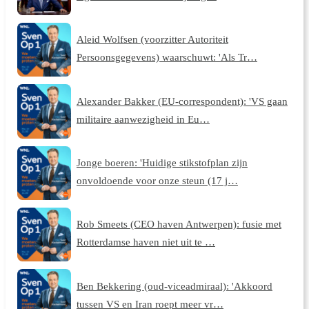
Aleid Wolfsen (voorzitter Autoriteit
Persoonsgegevens) waarschuwt: 'Als Tr…
Alexander Bakker (EU-correspondent): 'VS gaan
militaire aanwezigheid in Eu…
Jonge boeren: 'Huidige stikstofplan zijn
onvoldoende voor onze steun (17 j…
Rob Smeets (CEO haven Antwerpen): fusie met
Rotterdamse haven niet uit te …
Ben Bekkering (oud-viceadmiraal): 'Akkoord
tussen VS en Iran roept meer vr…