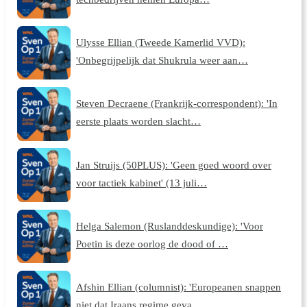
Ulysse Ellian (Tweede Kamerlid VVD):
'Onbegrijpelijk dat Shukrula weer aan…
Steven Decraene (Frankrijk-correspondent): 'In
eerste plaats worden slacht…
Jan Struijs (50PLUS): 'Geen goed woord over
voor tactiek kabinet' (13 juli…
Helga Salemon (Ruslanddeskundige): 'Voor
Poetin is deze oorlog de dood of …
Afshin Ellian (columnist): 'Europeanen snappen
niet dat Iraans regime geva…