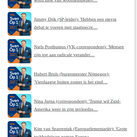
Jimmy Dijk (SP-leider): 'Hebben een stevig
debat te voeren met staatssecre…
Niels Posthumus (VK-correspondent): 'Mensen
zijn toe aan radicale verander…
Hubert Bruls (burgemeester Nijmegen):
'Vierdaagse buiten zomer is het eind…
Nina Jurna (correspondent): 'Trump wil Zuid-
Amerika weer in zijn invloedss…
Kim van Sparrentak (Europarlementariër): 'Grote
techbedrijven nemen Europa…