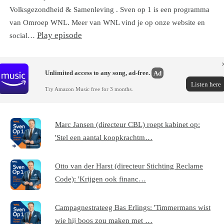
Volksgezondheid & Samenleving . Sven op 1 is een programma
van Omroep WNL. Meer van WNL vind je op onze website en
Play episode
social…
Unlimited access to any song, ad-free.
Ad
Listen here
Try Amazon Music free for 3 months.
Marc Jansen (directeur CBL) roept kabinet op:
'Stel een aantal koopkrachtm…
Otto van der Harst (directeur Stichting Reclame
Code): 'Krijgen ook financ…
Campagnestrateeg Bas Erlings: 'Timmermans wist
wie hij boos zou maken met …