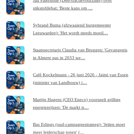
Jan Paternotte (D66-fractievoorzitter) over
stikstofdebat: 'Beste kans om …
Sybrand Buma (afzwaaiend burgemeester
Leeuwarden): 'Het wordt steeds moeil…
Staatssecretaris Claudia van Bruggen: 'Gevangenis
in Almere pas in 2033 we…
Café Kockelmann - 26 juni 2026 - Jaimi van Essen
(minister van Landbouw) i…
Martijn Hagens (CEO Eneco) voorspelt grillige
energieprijzen: 'De markt is…
Bas Erlings (oud-campagnestrateeg): 'Jetten moet
meer leiderschap tonen' (…