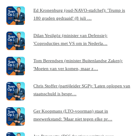
Ed Kronenburg (oud-NAVO-stafchef): 'Trump is
180 graden gedraaid' (8 juli …
Dilan Yesilgöz (minister van Defensie):
'Coproducties met VS om in Nederla…
Tom Berendsen (minister Buitenlandse Zaken):
'Moeten van ver komen, maar z…
Chris Stoffer (partijleider SGP): 'Laten oplopen van
staatsschuld is bespr…
Ger Koopmans (LTO-voorman) staat in
meewerkstand: 'Maar niet tegen elke pr…