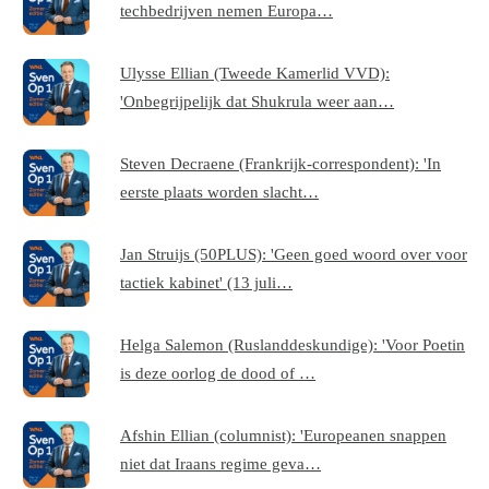
techbedrijven nemen Europa…
Ulysse Ellian (Tweede Kamerlid VVD):
'Onbegrijpelijk dat Shukrula weer aan…
Steven Decraene (Frankrijk-correspondent): 'In
eerste plaats worden slacht…
Jan Struijs (50PLUS): 'Geen goed woord over voor
tactiek kabinet' (13 juli…
Helga Salemon (Ruslanddeskundige): 'Voor Poetin
is deze oorlog de dood of …
Afshin Ellian (columnist): 'Europeanen snappen
niet dat Iraans regime geva…