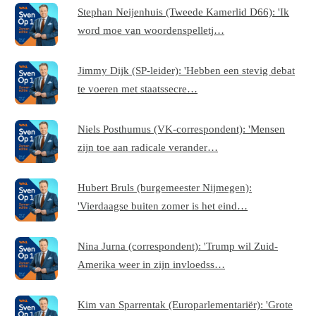
Stephan Neijenhuis (Tweede Kamerlid D66): 'Ik
word moe van woordenspelletj…
Jimmy Dijk (SP-leider): 'Hebben een stevig debat
te voeren met staatssecre…
Niels Posthumus (VK-correspondent): 'Mensen
zijn toe aan radicale verander…
Hubert Bruls (burgemeester Nijmegen):
'Vierdaagse buiten zomer is het eind…
Nina Jurna (correspondent): 'Trump wil Zuid-
Amerika weer in zijn invloedss…
Kim van Sparrentak (Europarlementariër): 'Grote