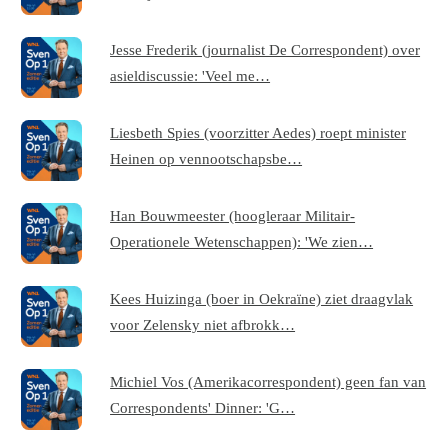
Jesse Frederik (journalist De Correspondent) over
asieldiscussie: 'Veel me…
Liesbeth Spies (voorzitter Aedes) roept minister
Heinen op vennootschapsbe…
Han Bouwmeester (hoogleraar Militair-
Operationele Wetenschappen): 'We zien…
Kees Huizinga (boer in Oekraïne) ziet draagvlak
voor Zelensky niet afbrokk…
Michiel Vos (Amerikacorrespondent) geen fan van
Correspondents' Dinner: 'G…