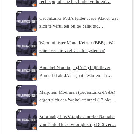
rechtspopulisme heeft niet verloren'…
GroenLinks-PvdA-leider Jesse Klaver 'zat
zich te verbijten op de bank tijd…
Woonminister Mona Keijzer (BBB): 'We
zitten veel te veel vast in systemen'
Annabel Nanninga (JA21) blijft liever
Kamerlid als JA21 gaat besturen: 'Li…
Marjolein Moorman (GroenLinks-PvdA)
ergert zich aan 'woke'-stempel (13 okt…
Voormalig UWV-topbestuurder Nathalie
van Berkel kiest voor plek op D66-ver…