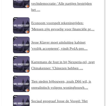
vechtdemocratie: 'Alle partijen bestrijden
het …
Econoom voorspelt rekeningrijden:
'Mensen zijn gevoelig voor financiële pr…
Jesse Klaver moet uitsluiting kabinet
'vrolijk accepteren', vindt PvdA-pro…
Karremans de fout in bij Nexperia-rel, zegt
Chinakenner: 'Chinezen hebben …
Tien steden bijbouwen, zoals D66 wil, is
onrealistisch volgens woningbouwh…
Sociaal geograaf Josse de Voogd: 'Het