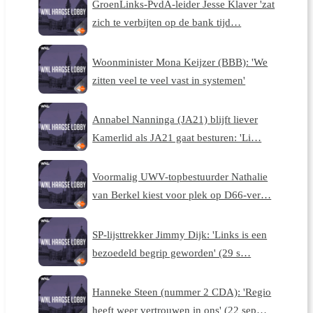
GroenLinks-PvdA-leider Jesse Klaver 'zat
zich te verbijten op de bank tijd…
Woonminister Mona Keijzer (BBB): 'We
zitten veel te veel vast in systemen'
Annabel Nanninga (JA21) blijft liever
Kamerlid als JA21 gaat besturen: 'Li…
Voormalig UWV-topbestuurder Nathalie
van Berkel kiest voor plek op D66-ver…
SP-lijsttrekker Jimmy Dijk: 'Links is een
bezoedeld begrip geworden' (29 s…
Hanneke Steen (nummer 2 CDA): 'Regio
heeft weer vertrouwen in ons' (22 sep…