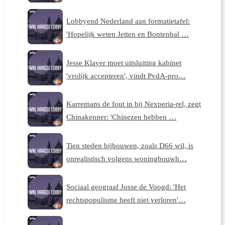
Lobbyend Nederland aan formatietafel:
'Hopelijk weten Jetten en Bontenbal …
Jesse Klaver moet uitsluiting kabinet
'vrolijk accepteren', vindt PvdA-pro…
Karremans de fout in bij Nexperia-rel, zegt
Chinakenner: 'Chinezen hebben …
Tien steden bijbouwen, zoals D66 wil, is
onrealistisch volgens woningbouwh…
Sociaal geograaf Josse de Voogd: 'Het
rechtspopulisme heeft niet verloren'…