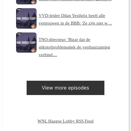
VVD-leider Dilan Yeşilgöz heeft alle
vertrouwen in de BBB: 'Ze zijn niet w…
TNO-directeur: 'Bizar dat de
stikstofproblematiek de verduurzaming
verhind…
View more episodes
WNL Haagse Lobby RSS Feed