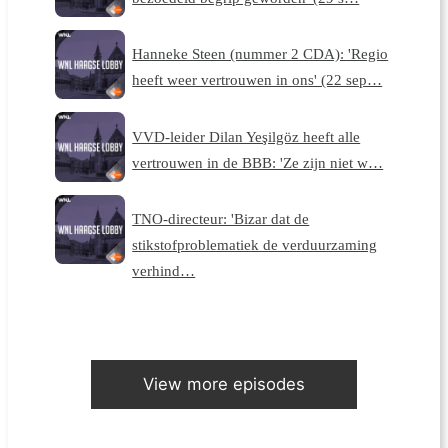
Hanneke Steen (nummer 2 CDA): 'Regio
heeft weer vertrouwen in ons' (22 sep…
VVD-leider Dilan Yeşilgöz heeft alle
vertrouwen in de BBB: 'Ze zijn niet w…
TNO-directeur: 'Bizar dat de
stikstofproblematiek de verduurzaming
verhind…
View more episodes