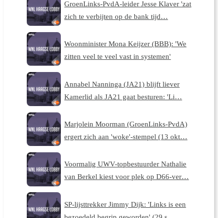
GroenLinks-PvdA-leider Jesse Klaver 'zat
zich te verbijten op de bank tijd…
Woonminister Mona Keijzer (BBB): 'We
zitten veel te veel vast in systemen'
Annabel Nanninga (JA21) blijft liever
Kamerlid als JA21 gaat besturen: 'Li…
Marjolein Moorman (GroenLinks-PvdA)
ergert zich aan 'woke'-stempel (13 okt…
Voormalig UWV-topbestuurder Nathalie
van Berkel kiest voor plek op D66-ver…
SP-lijsttrekker Jimmy Dijk: 'Links is een
bezoedeld begrip geworden' (29 s…