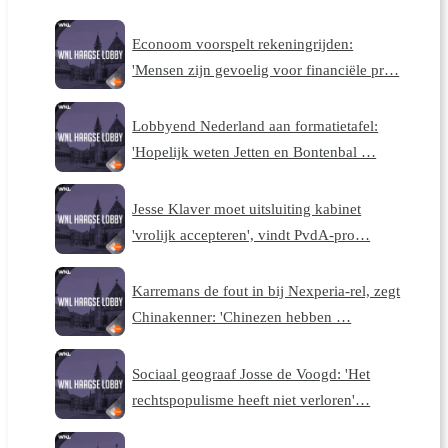
Econoom voorspelt rekeningrijden:
'Mensen zijn gevoelig voor financiële pr…
Lobbyend Nederland aan formatietafel:
'Hopelijk weten Jetten en Bontenbal …
Jesse Klaver moet uitsluiting kabinet
'vrolijk accepteren', vindt PvdA-pro…
Karremans de fout in bij Nexperia-rel, zegt
Chinakenner: 'Chinezen hebben …
Sociaal geograaf Josse de Voogd: 'Het
rechtspopulisme heeft niet verloren'…