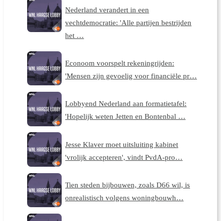
Nederland verandert in een
vechtdemocratie: 'Alle partijen bestrijden
het …
Econoom voorspelt rekeningrijden:
'Mensen zijn gevoelig voor financiële pr…
Lobbyend Nederland aan formatietafel:
'Hopelijk weten Jetten en Bontenbal …
Jesse Klaver moet uitsluiting kabinet
'vrolijk accepteren', vindt PvdA-pro…
Tien steden bijbouwen, zoals D66 wil, is
onrealistisch volgens woningbouwh…