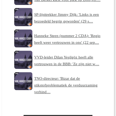
SP-lijsttrekker Jimmy Dijk: 'Links is een
bezoedeld begrip geworden' (29 s…
Hanneke Steen (nummer 2 CDA): 'Regio
heeft weer vertrouwen in ons' (22 sep…
VVD-leider Dilan Yeşilgöz heeft alle
vertrouwen in de BBB: 'Ze zijn niet w…
TNO-directeur: 'Bizar dat de
stikstofproblematiek de verduurzaming
verhind…