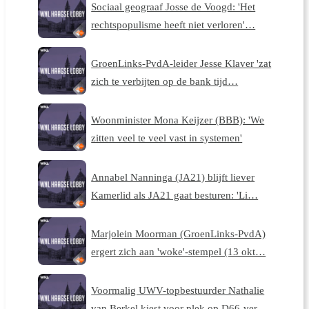
Sociaal geograaf Josse de Voogd: 'Het
rechtspopulisme heeft niet verloren'…
GroenLinks-PvdA-leider Jesse Klaver 'zat
zich te verbijten op de bank tijd…
Woonminister Mona Keijzer (BBB): 'We
zitten veel te veel vast in systemen'
Annabel Nanninga (JA21) blijft liever
Kamerlid als JA21 gaat besturen: 'Li…
Marjolein Moorman (GroenLinks-PvdA)
ergert zich aan 'woke'-stempel (13 okt…
Voormalig UWV-topbestuurder Nathalie
van Berkel kiest voor plek op D66-ver…