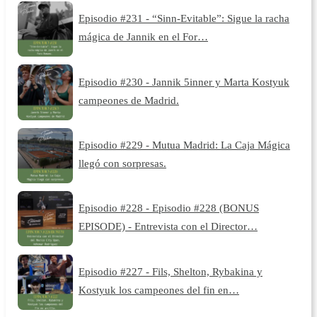
Episodio #231 - “Sinn-Evitable”: Sigue la racha
mágica de Jannik en el For…
Episodio #230 - Jannik 5inner y Marta Kostyuk
campeones de Madrid.
Episodio #229 - Mutua Madrid: La Caja Mágica
llegó con sorpresas.
Episodio #228 - Episodio #228 (BONUS
EPISODE) - Entrevista con el Director…
Episodio #227 - Fils, Shelton, Rybakina y
Kostyuk los campeones del fin en…