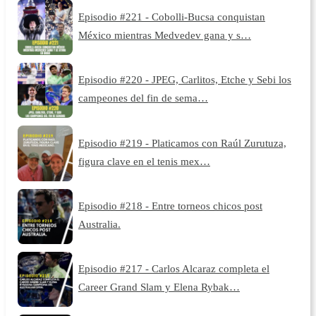
Episodio #221 - Cobolli-Bucsa conquistan
México mientras Medvedev gana y s…
Episodio #220 - JPEG, Carlitos, Etche y Sebi los
campeones del fin de sema…
Episodio #219 - Platicamos con Raúl Zurutuza,
figura clave en el tenis mex…
Episodio #218 - Entre torneos chicos post
Australia.
Episodio #217 - Carlos Alcaraz completa el
Career Grand Slam y Elena Rybak…