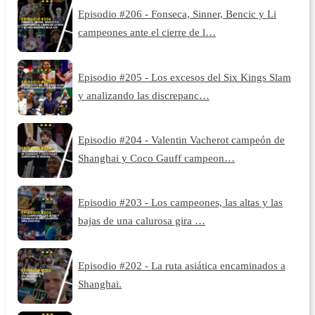
Episodio #206 - Fonseca, Sinner, Bencic y Li
campeones ante el cierre de l…
Episodio #205 - Los excesos del Six Kings Slam
y analizando las discrepanc…
Episodio #204 - Valentin Vacherot campeón de
Shanghai y Coco Gauff campeon…
Episodio #203 - Los campeones, las altas y las
bajas de una calurosa gira …
Episodio #202 - La ruta asiática encaminados a
Shanghai.