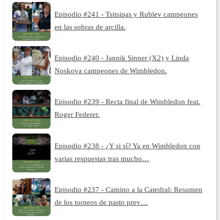
Episodio #241 - Tsitsipas y Rublev campeones
en las sobras de arcilla.
Episodio #240 - Jannik Sinner (X2) y Linda
Noskova campeones de Wimbledon.
Episodio #239 - Recta final de Wimbledon feat.
Roger Federer.
Episodio #238 - ¿Y si sí? Ya en Wimbledon con
varias respuestas tras mucho…
Episodio #237 - Camino a la Catedral: Resumen
de los torneos de pasto prev…