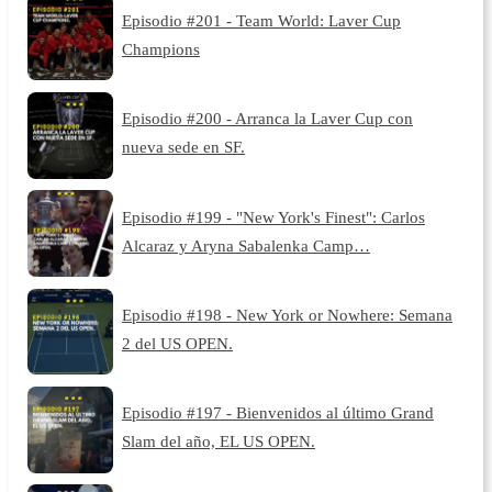
Episodio #201 - Team World: Laver Cup
Champions
Episodio #200 - Arranca la Laver Cup con
nueva sede en SF.
Episodio #199 - "New York's Finest": Carlos
Alcaraz y Aryna Sabalenka Camp…
Episodio #198 - New York or Nowhere: Semana
2 del US OPEN.
Episodio #197 - Bienvenidos al último Grand
Slam del año, EL US OPEN.