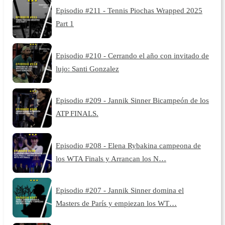
Episodio #211 - Tennis Piochas Wrapped 2025
Part 1
Episodio #210 - Cerrando el año con invitado de
lujo: Santi Gonzalez
Episodio #209 - Jannik Sinner Bicampeón de los
ATP FINALS.
Episodio #208 - Elena Rybakina campeona de
los WTA Finals y Arrancan los N…
Episodio #207 - Jannik Sinner domina el
Masters de París y empiezan los WT…