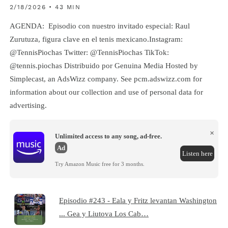
2/18/2026 • 43 MIN
AGENDA: Episodio con nuestro invitado especial: Raul
Zurutuza, figura clave en el tenis mexicano.Instagram:
@TennisPiochas Twitter: @TennisPiochas TikTok:
@tennis.piochas Distribuido por Genuina Media Hosted by
Simplecast, an AdsWizz company. See pcm.adswizz.com for
information about our collection and use of personal data for
advertising.
×
Unlimited access to any song, ad-free.
Ad
Listen here
Try Amazon Music free for 3 months.
Episodio #243 - Eala y Fritz levantan Washington
... Gea y Liutova Los Cab…