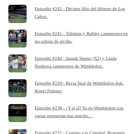
Episodio #242 - Décimo Año del Abierto de Los
Cabos.
Episodio #241 - Tsitsipas y Rublev campeones en
las sobras de arcilla.
Episodio #240 - Jannik Sinner (X2) y Linda
Noskova campeones de Wimbledon.
Episodio #239 - Recta final de Wimbledon feat.
Roger Federer.
Episodio #238 - ¿Y si sí? Ya en Wimbledon con
varias respuestas tras mucho…
Episodio #237 - Camino a la Catedral: Resumen