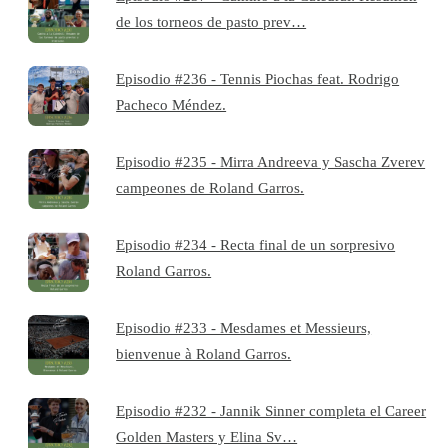
de los torneos de pasto prev…
Episodio #236 - Tennis Piochas feat. Rodrigo
Pacheco Méndez.
Episodio #235 - Mirra Andreeva y Sascha Zverev
campeones de Roland Garros.
Episodio #234 - Recta final de un sorpresivo
Roland Garros.
Episodio #233 - Mesdames et Messieurs,
bienvenue à Roland Garros.
Episodio #232 - Jannik Sinner completa el Career
Golden Masters y Elina Sv…