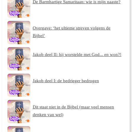
De Barmhartige Samaritaan: wie is mijn naaste?
Overgave: ‘het ultieme streven volgens de
Bijbel’
Jakob deel II: hij worstelde met God... en won?!
Jakob deel I: de bedrieger bedrogen
Dit staat niet in de Bijbel (maar veel mensen
denken van wel)