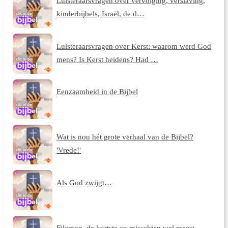
Luisteraarsvragen over vervolging, verslaving,
kinderbijbels, Israël, de d…
Luisteraarsvragen over Kerst: waarom werd God
mens? Is Kerst heidens? Had …
Eenzaamheid in de Bijbel
Wat is nou hét grote verhaal van de Bijbel?
'Vrede!'
Als God zwijgt…
Filemon, de kortste en misschien wel meest