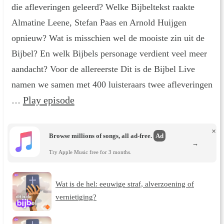
die afleveringen geleerd? Welke Bijbeltekst raakte
Almatine Leene, Stefan Paas en Arnold Huijgen
opnieuw? Wat is misschien wel de mooiste zin uit de
Bijbel? En welk Bijbels personage verdient veel meer
aandacht? Voor de allereerste Dit is de Bijbel Live
namen we samen met 400 luisteraars twee afleveringen
Play episode
…
×
Browse millions of songs, all ad-free.
Ad
→
Try Apple Music free for 3 months.
Wat is de hel: eeuwige straf, alverzoening of
vernietiging?