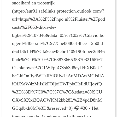
snoeihard en troostrijk
(https://eur01.safelinks.protection.outlook.com/?
url=https%3A%2F%2Fnpo.nl%2Fluister%2Fpod
casts%2F663-dit-is-de-
bijbel%2F107346&data=05%7C02%7Cdavid.bo
ogerd%40eo.nl%7C97755e0080e14bee112b08d
d6d13b1d4%7Cfa9cae45cbc1409190fdbec2d846
0bde%7C0%7C0%7C638786653537032165%7
CUnknown%7CTWFpbGZsb3d8eyJFbXB0eU1
hcGkiOnRydWUsIlYiOiIwLjAuMDAwMCIsIlA
iOiJXaW4zMiIsIkFOIjoiTWFpbCIsIldUIjoyfQ
%3D%3D%7C0%7C%7C%7C&sdata=8NSCU
QXv9XXxi3QAOWKM2kb28L%2B4pdD8nM
GCqdbxh0M%3D&reserved=0) 🎧 #30 - Het
trauma van de Babylonische ballingschap