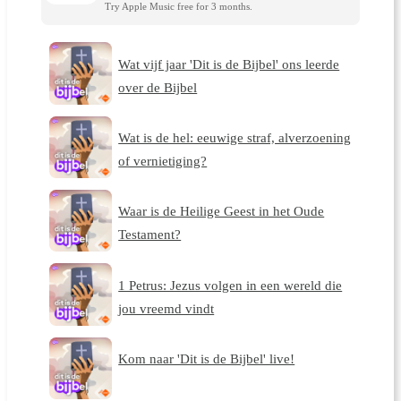
Try Apple Music free for 3 months.
Wat vijf jaar 'Dit is de Bijbel' ons leerde
over de Bijbel
Wat is de hel: eeuwige straf, alverzoening
of vernietiging?
Waar is de Heilige Geest in het Oude
Testament?
1 Petrus: Jezus volgen in een wereld die
jou vreemd vindt
Kom naar 'Dit is de Bijbel' live!