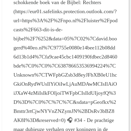
schokkende boek van de Bijbel: Rechters
(https://eur01.safelinks.protection.outlook.com/?
url=https%3A%2F%2Fnpo.nl%2Fluister%2Fpod
casts%2F663-dit-is-de-
bijbel%2F76252&data=05%7C02%7Cdavid.boo
gerd%40eo.nl%7C97755e0080e14bee112b08dd
6d13b1d4%7Cfa9cae45cbc1409190fdbec2d8460
bde%7C0%7C0%7C638786653536994224%7C
Unknown%7CTWFpbGZsb3d8eyJFbXB0eU1hc
GkiOnRydWUsIlYiOiIwLjAuMDAwMCIsIlAiO
iJXaW4zMiIsIkFOIjoiTWFpbCIsIldUIjoyfQ%3
D%3D%7C0%7C%7C%7C&sdata=pGeofkx%2
Bmttr3rtCjwNYVnZNZymJN%2BDsRv3bBZ8
AK8I%3D&reserved=0) 🎧 #34 - De prachtige
maar dubieuze verhalen over koningen in de