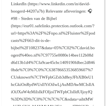
LinkedIn (https://www.linkedin.com/in/david-
boogerd-44207a7b) Relevante afleveringen: 🎧
#98 - Steden van de Bijbel
(https://eur01.safelinks.protection.outlook.com/?
url=https%3A%2F%2Fnpo.nl%2Fluister%2Fpod
casts%2F663-dit-is-de-
bijbel%2F108237&data=05%7C02%7Cdavid.bo
ogerd%40eo.nl%7C97755e0080e14bee112b08d
d6d13b1d4%7Cfa9cae45cbc1409190fdbec2d846
0bde%7C0%7C0%7C638786653536859607%7
CUnknown%7CTWFpbGZsb3d8eyJFbXB0eU1
hcGkiOnRydWUsIlYiOiIwLjAuMDAwMCIsIlA
iOiJXaW4zMiIsIkFOIjoiTWFpbCIsIldUIjoyfQ
%3D%3D%7C0%7C%7C%7C&sdata=aihtMW