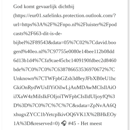
God komt gevaarlijk dichtbij
(https://eur01.safelinks.protection.outlook.com/?
url=https%3A%2F%2Fnpo.nl%2Fluister%2Fpod
casts%2F663-dit-is-de-
bijbel%2F89543&data=05%7C02%7Cdavid.boo
gerd%40eo.nl%7C97755e0080e14bee112b08dd
6d13b1d4%7Cfa9cae45cbc1409190fdbec2d8460
bde%7C0%7C0%7C638786653536970672%7C
Unknown%7CTWFpbGZsb3d8eyJFbXB0eU1hc
GkiOnRydWUsIlYiOiIwLjAuMDAwMCIsIlAiO
iJXaW4zMiIsIkFOIjoiTWFpbCIsIldUIjoyfQ%3
D%3D%7C0%7C%7C%7C&sdata=ZpNvAA6Q
xhugxZYCC1bYetcpIkivOQ6VK1X%2BHkEOy
1A%3D&reserved=0) 🎧 #45 - Het meest