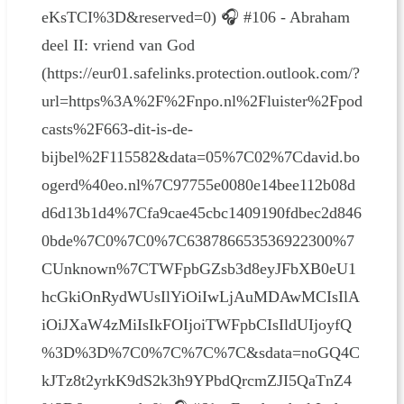
eKsTCI%3D&reserved=0) 🎧 #106 - Abraham
deel II: vriend van God
(https://eur01.safelinks.protection.outlook.com/?
url=https%3A%2F%2Fnpo.nl%2Fluister%2Fpod
casts%2F663-dit-is-de-
bijbel%2F115582&data=05%7C02%7Cdavid.bo
ogerd%40eo.nl%7C97755e0080e14bee112b08d
d6d13b1d4%7Cfa9cae45cbc1409190fdbec2d846
0bde%7C0%7C0%7C638786653536922300%7
CUnknown%7CTWFpbGZsb3d8eyJFbXB0eU1
hcGkiOnRydWUsIlYiOiIwLjAuMDAwMCIsIlA
iOiJXaW4zMiIsIkFOIjoiTWFpbCIsIldUIjoyfQ
%3D%3D%7C0%7C%7C%7C&sdata=noGQ4C
kJTz8t2yrkK9dS2k3h9YPbdQrcmZJI5QaTnZ4