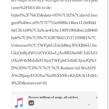
casts%2F663-dit-is-de-
bijbel%2F76635&data=05%7C02%7Cdavid.boo
gerd%40eo.nl%7C97755e0080e14bee112b08dd
6d13b1d4%7Cfa9cae45cbc1409190fdbec2d8460
bde%7C0%7C0%7C638786653537109981%7C
Unknown%7CTWFpbGZsb3d8eyJFbXB0eU1hc
GkiOnRydWUsIlYiOiIwLjAuMDAwMCIsIlAiO
iJXaW4zMiIsIkFOIjoiTWFpbCIsIldUIjoyfQ%3
D%3D%7C0%7C%7C%7C&sdata=lsLWoADY
A%2BjaqvEOl2fra76xH6XhSKvKhXK3e1FdhU
4%3D&reserved=0)
Browse millions of songs, all ad-free.
×
Ad
→