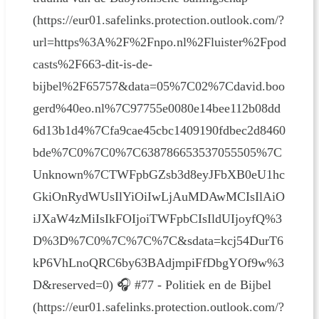
(https://eur01.safelinks.protection.outlook.com/?
url=https%3A%2F%2Fnpo.nl%2Fluister%2Fpod
casts%2F663-dit-is-de-
bijbel%2F65757&data=05%7C02%7Cdavid.boo
gerd%40eo.nl%7C97755e0080e14bee112b08dd
6d13b1d4%7Cfa9cae45cbc1409190fdbec2d8460
bde%7C0%7C0%7C638786653537055505%7C
Unknown%7CTWFpbGZsb3d8eyJFbXB0eU1hc
GkiOnRydWUsIlYiOiIwLjAuMDAwMCIsIlAiO
iJXaW4zMiIsIkFOIjoiTWFpbCIsIldUIjoyfQ%3
D%3D%7C0%7C%7C%7C&sdata=kcj54DurT6
kP6VhLnoQRC6by63BAdjmpiFfDbgYOf9w%3
D&reserved=0) 🎧 #77 - Politiek en de Bijbel
(https://eur01.safelinks.protection.outlook.com/?