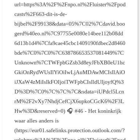
url=https%3A%2F%2Fnpo.nl%2Fluister%2Fpod
casts%2F663-dit-is-de-
bijbel%2F99138&data=05%7C02%7Cdavid.boo
gerd%40eo.nl%7C97755e0080e14bee112b08dd
6d13b1d4%7Cfa9cae45cbc1409190fdbec2d8460
bde%7C0%7C0%7C638786653537081449%7C
Unknown%7CTWFpbGZsb3d8eyJFbXB0eU1hc
GkiOnRydWUsIlYiOiIwLjAuMDAwMCIsIlAiO
iJXaW4zMiIsIkFOIjoiTWFpbCIsIldUIjoyfQ%3
D%3D%7C0%7C%7C%7C&sdata=iUPdcl5Lcn
rM%2F2vXy7NhdjCefCjX6upkoCGcK6%2F3L
Hw%3D&reserved=0) 🎧 #46 - Het koninkrijk
waar alles anders is
(https://eur01.safelinks.protection.outlook.com/?
url=https%3A%2F%2Fnpo.nl%2Fluister%2Fpod