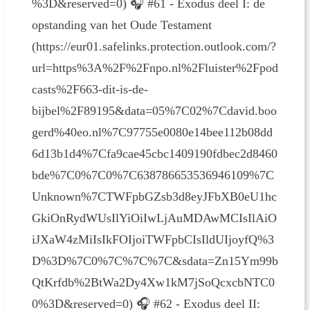
%3D&reserved=0) 🎧 #61 - Exodus deel I: de
opstanding van het Oude Testament
(https://eur01.safelinks.protection.outlook.com/?
url=https%3A%2F%2Fnpo.nl%2Fluister%2Fpod
casts%2F663-dit-is-de-
bijbel%2F89195&data=05%7C02%7Cdavid.boo
gerd%40eo.nl%7C97755e0080e14bee112b08dd
6d13b1d4%7Cfa9cae45cbc1409190fdbec2d8460
bde%7C0%7C0%7C638786653536946109%7C
Unknown%7CTWFpbGZsb3d8eyJFbXB0eU1hc
GkiOnRydWUsIlYiOiIwLjAuMDAwMCIsIlAiO
iJXaW4zMiIsIkFOIjoiTWFpbCIsIldUIjoyfQ%3
D%3D%7C0%7C%7C%7C&sdata=Zn15Ym99b
QtKrfdb%2BtWa2Dy4Xw1kM7jSoQcxcbNTC0
0%3D&reserved=0) 🎧 #62 - Exodus deel II: