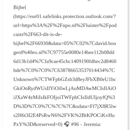
Bijbel
(https://eur01.safelinks.protection.outlook.com/?
url=https%3A%2F%2Fnpo.nl%2Fluister%2Fpod
casts%2F663-dit-is-de-
bijbel%2F66930&data=05%7C02%7Cdavid.boo
gerd%40eo.nl%7C97755e0080e14bee112b08dd
6d13b1d4%7Cfa9cae45cbc1409190fdbec2d8460
bde%7C0%7C0%7C638786653537014434%7C
Unknown%7CTWFpbGZsb3d8eyJFbXB0eU1hc
GkiOnRydWUsIlYiOiIwLjAuMDAwMCIsIlAiO
iJXaW4zMiIsIkFOIjoiTWFpbCIsIldUIjoyfQ%3
D%3D%7C0%7C%7C%7C&sdata=Ff7jX8R5lw
s2H6t3I2E4PsRwN6%2FVK%2BtKPOCiKvHu
PxY%3D&reserved=0) 🎧 #96 - Jeremia: