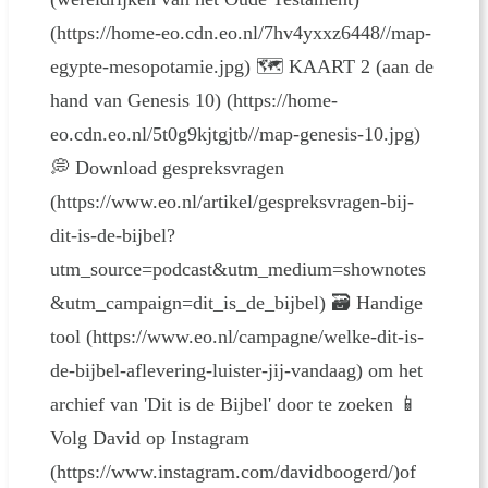
(https://home-eo.cdn.eo.nl/7hv4yxxz6448//map-
egypte-mesopotamie.jpg) 🗺 KAART 2 (aan de
hand van Genesis 10) (https://home-
eo.cdn.eo.nl/5t0g9kjtgjtb//map-genesis-10.jpg)
💭 Download gespreksvragen
(https://www.eo.nl/artikel/gespreksvragen-bij-
dit-is-de-bijbel?
utm_source=podcast&utm_medium=shownotes
&utm_campaign=dit_is_de_bijbel) 🗃 Handige
tool (https://www.eo.nl/campagne/welke-dit-is-
de-bijbel-aflevering-luister-jij-vandaag) om het
archief van 'Dit is de Bijbel' door te zoeken 📱
Volg David op Instagram
(https://www.instagram.com/davidboogerd/)of