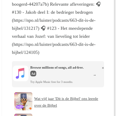
boogerd-44207a7b) Relevante afleveringen: 🎧
#130 - Jakob deel I: de bedrieger bedrogen
(https://npo.nl/luister/podcasts/663-dit-is-de-
bijbel/131217) 🎧 #123 - Het meeslepende
verhaal van Jozef: van lieveling tot leider
(https://npo.nl/luister/podcasts/663-dit-is-de-
bijbel/124105)
Browse millions of songs, all ad-free.
×
Ad
→
Try Apple Music free for 3 months.
Wat vijf jaar 'Dit is de Bijbel' ons leerde
over de Bijbel