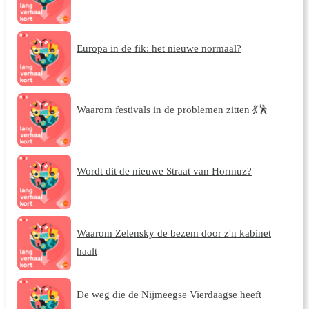
Europa in de fik: het nieuwe normaal?
Waarom festivals in de problemen zitten 💃🕺
Wordt dit de nieuwe Straat van Hormuz?
Waarom Zelensky de bezem door z'n kabinet
haalt
De weg die de Nijmeegse Vierdaagse heeft