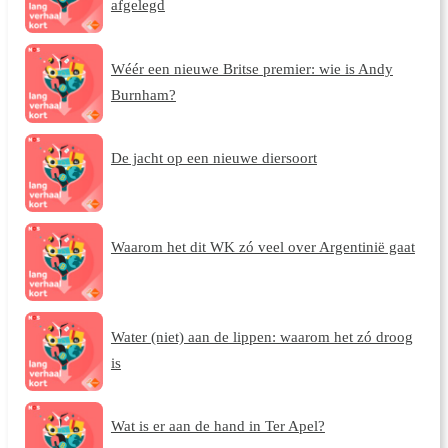
afgelegd
Wéér een nieuwe Britse premier: wie is Andy
Burnham?
De jacht op een nieuwe diersoort
Waarom het dit WK zó veel over Argentinië gaat
Water (niet) aan de lippen: waarom het zó droog
is
Wat is er aan de hand in Ter Apel?