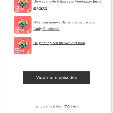
De weg die de Nijmeegse Vierdaagse heeft
afgelegd
Wéér een nieuwe Britse premier: wie is
Andy Burnham?
De jacht op een nieuwe diersoort
View more episodes
Lang verhaal kort RSS Feed