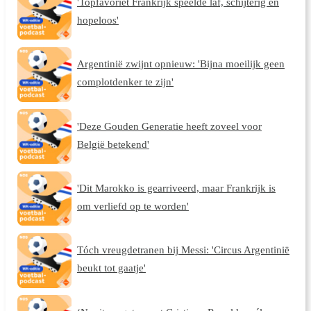
'Topfavoriet Frankrijk speelde laf, schijterig en
hopeloos'
Argentinië zwijnt opnieuw: 'Bijna moeilijk geen
complotdenker te zijn'
'Deze Gouden Generatie heeft zoveel voor
België betekend'
'Dit Marokko is gearriveerd, maar Frankrijk is
om verliefd op te worden'
Tóch vreugdetranen bij Messi: 'Circus Argentinië
beukt tot gaatje'