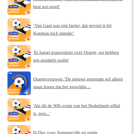
best wel goed'
‘Van Gaal was een factor, dat gevoel is bij
Koeman toch minder’
'Er hangt grauwsluier over Oranje, we hebben
iets positiefs nodig'
Oranjevrouwen: 'De nieuwe generatie wil alleen
maar horen dat het geweldig…
'Als dit de WK-vorm van het Nederlands elftal
is, nou...'
D-Day voor Summerville en einde