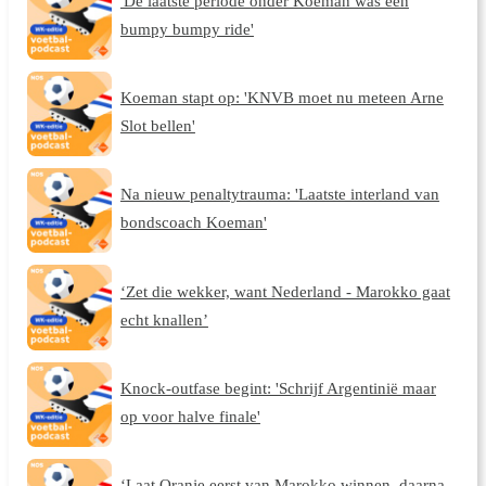
'De laatste periode onder Koeman was een
bumpy bumpy ride'
Koeman stapt op: 'KNVB moet nu meteen Arne
Slot bellen'
Na nieuw penaltytrauma: 'Laatste interland van
bondscoach Koeman'
‘Zet die wekker, want Nederland - Marokko gaat
echt knallen’
Knock-outfase begint: 'Schrijf Argentinië maar
op voor halve finale'
‘Laat Oranje eerst van Marokko winnen, daarna