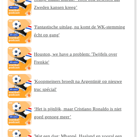
Zweden kansen kreeg’
'Fantastische uitslag, nu komt de WK-stemming
écht op gang'
Houston, we have a problem: 'Twijfels over
Frenkie'
'Koopmeiners broedt na Argentinië op nieuwe
truc spécial'
‘Het is pijnlijk, maar Cristiano Ronaldo is niet
goed genoeg meer’
'Wat een dag: Mbappé, Haaland en vooral een