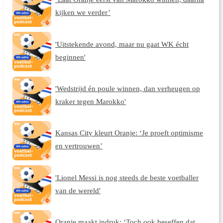
kijken we verder’
'Uitstekende avond, maar nu gaat WK écht
beginnen'
'Wedstrijd én poule winnen, dan verheugen op
kraker tegen Marokko'
Kansas City kleurt Oranje: ‘Je proeft optimisme
en vertrouwen’
'Lionel Messi is nog steeds de beste voetballer
van de wereld'
Oranje maakt indruk: ‘Toch ook beseffen dat