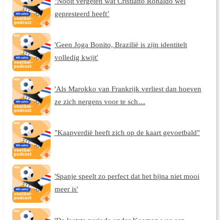
‘Nooit vergeten wat Cristiano Ronaldo wél
gepresteerd heeft’
'Geen Joga Bonito, Brazilië is zijn identitelt
volledig kwijt'
'Als Marokko van Frankrijk verliest dan hoeven
ze zich nergens voor te sch…
"Kaapverdië heeft zich op de kaart gevoetbald"
'Spanje speelt zo perfect dat het bijna niet mooi
meer is'