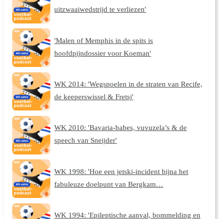
uitzwaaiwedstrijd te verliezen'
'Malen of Memphis in de spits is
hoofdpijndossier voor Koeman'
WK 2014: 'Wegspoelen in de straten van Recife,
de keeperswissel & Fretsj'
WK 2010: 'Bavaria-babes, vuvuzela’s & de
speech van Sneijder'
WK 1998: 'Hoe een jetski-incident bijna het
fabuleuze doelpunt van Bergkam…
WK 1994: 'Epileptische aanval, bommelding en