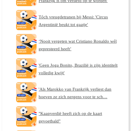
Frankrijk is om verliefd op te worden'
Tóch vreugdetranen bij Messi: 'Circus
Argentinië beukt tot gaatje'
‘Nooit vergeten wat Cristiano Ronaldo wél
gepresteerd heeft’
'Geen Joga Bonito, Brazilië is zijn identitelt
volledig kwijt'
'Als Marokko van Frankrijk verliest dan
hoeven ze zich nergens voor te sch…
"Kaapverdië heeft zich op de kaart
gevoetbald"