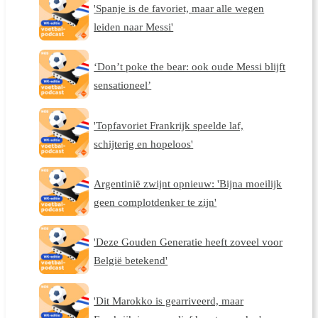
'Spanje is de favoriet, maar alle wegen
leiden naar Messi'
‘Don’t poke the bear: ook oude Messi blijft
sensationeel’
'Topfavoriet Frankrijk speelde laf,
schijterig en hopeloos'
Argentinië zwijnt opnieuw: 'Bijna moeilijk
geen complotdenker te zijn'
'Deze Gouden Generatie heeft zoveel voor
België betekend'
'Dit Marokko is gearriveerd, maar