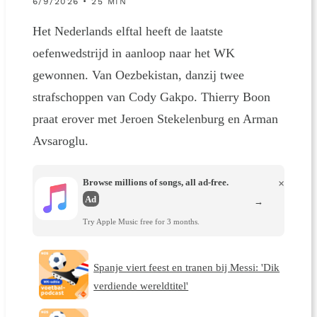
6/9/2026 • 25 MIN
Het Nederlands elftal heeft de laatste
oefenwedstrijd in aanloop naar het WK
gewonnen. Van Oezbekistan, danzij twee
strafschoppen van Cody Gakpo. Thierry Boon
praat erover met Jeroen Stekelenburg en Arman
Avsaroglu.
Browse millions of songs, all ad-free.
×
Ad
→
Try Apple Music free for 3 months.
Spanje viert feest en tranen bij Messi: 'Dik
verdiende wereldtitel'