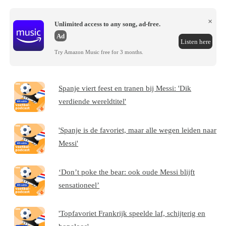
×
Unlimited access to any song, ad-free.
Ad
Listen here
Try Amazon Music free for 3 months.
Spanje viert feest en tranen bij Messi: 'Dik
verdiende wereldtitel'
'Spanje is de favoriet, maar alle wegen leiden naar
Messi'
‘Don’t poke the bear: ook oude Messi blijft
sensationeel’
'Topfavoriet Frankrijk speelde laf, schijterig en