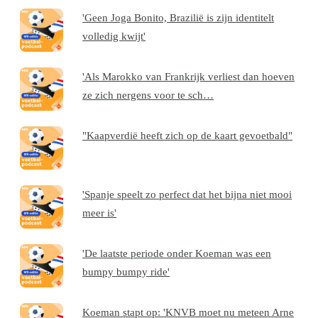
'Geen Joga Bonito, Brazilië is zijn identitelt
volledig kwijt'
'Als Marokko van Frankrijk verliest dan hoeven
ze zich nergens voor te sch…
"Kaapverdië heeft zich op de kaart gevoetbald"
'Spanje speelt zo perfect dat het bijna niet mooi
meer is'
'De laatste periode onder Koeman was een
bumpy bumpy ride'
Koeman stapt op: 'KNVB moet nu meteen Arne