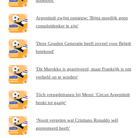
hopeloos'
Argentinië zwijnt opnieuw: 'Bijna moeilijk geen
complotdenker te zijn'
'Deze Gouden Generatie heeft zoveel voor België
betekend'
'Dit Marokko is gearriveerd, maar Frankrijk is om
verliefd op te worden'
Tóch vreugdetranen bij Messi: 'Circus Argentinië
beukt tot gaatje'
‘Nooit vergeten wat Cristiano Ronaldo wél
gepresteerd heeft’