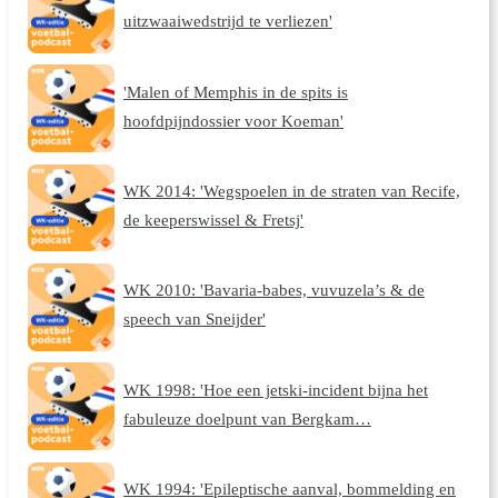
uitzwaaiwedstrijd te verliezen'
'Malen of Memphis in de spits is
hoofdpijndossier voor Koeman'
WK 2014: 'Wegspoelen in de straten van Recife,
de keeperswissel & Fretsj'
WK 2010: 'Bavaria-babes, vuvuzela’s & de
speech van Sneijder'
WK 1998: 'Hoe een jetski-incident bijna het
fabuleuze doelpunt van Bergkam…
WK 1994: 'Epileptische aanval, bommelding en