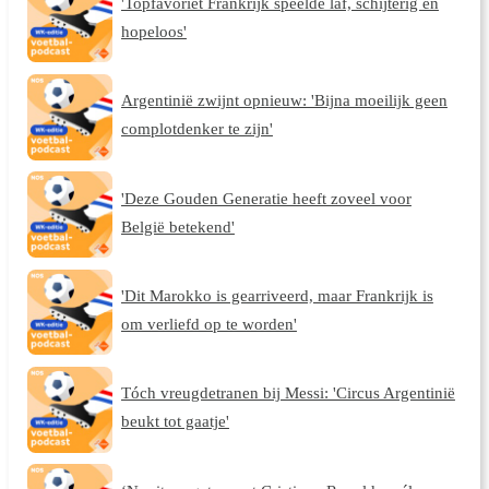
'Topfavoriet Frankrijk speelde laf, schijterig en
hopeloos'
Argentinië zwijnt opnieuw: 'Bijna moeilijk geen
complotdenker te zijn'
'Deze Gouden Generatie heeft zoveel voor
België betekend'
'Dit Marokko is gearriveerd, maar Frankrijk is
om verliefd op te worden'
Tóch vreugdetranen bij Messi: 'Circus Argentinië
beukt tot gaatje'