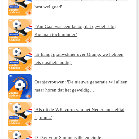
best wel goed'
‘Van Gaal was een factor, dat gevoel is bij
Koeman toch minder’
'Er hangt grauwsluier over Oranje, we hebben
iets positiefs nodig'
Oranjevrouwen: 'De nieuwe generatie wil alleen
maar horen dat het geweldig…
'Als dit de WK-vorm van het Nederlands elftal
is, nou...'
D-Day voor Summerville en einde