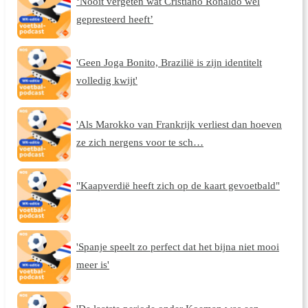
‘Nooit vergeten wat Cristiano Ronaldo wél
gepresteerd heeft’
'Geen Joga Bonito, Brazilië is zijn identitelt
volledig kwijt'
'Als Marokko van Frankrijk verliest dan hoeven
ze zich nergens voor te sch…
"Kaapverdië heeft zich op de kaart gevoetbald"
'Spanje speelt zo perfect dat het bijna niet mooi
meer is'