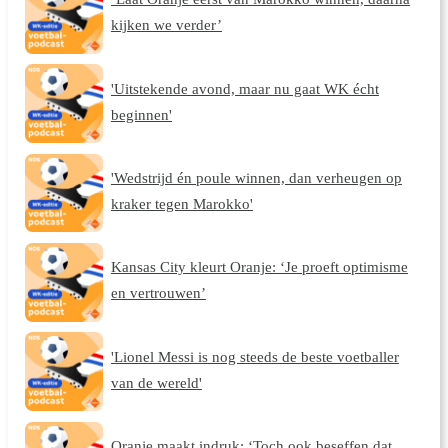
kijken we verder’
'Uitstekende avond, maar nu gaat WK écht
beginnen'
'Wedstrijd én poule winnen, dan verheugen op
kraker tegen Marokko'
Kansas City kleurt Oranje: ‘Je proeft optimisme
en vertrouwen’
'Lionel Messi is nog steeds de beste voetballer
van de wereld'
Oranje maakt indruk: ‘Toch ook beseffen dat