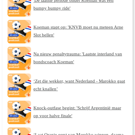
'De laatste periode onder Koeman was een
bumpy bumpy ride'
Koeman stapt op: 'KNVB moet nu meteen Arne
Slot bellen'
Na nieuw penaltytrauma: 'Laatste interland van
bondscoach Koeman'
‘Zet die wekker, want Nederland - Marokko gaat
echt knallen’
Knock-outfase begint: 'Schrijf Argentinië maar
op voor halve finale'
‘Laat Oranje eerst van Marokko winnen, daarna