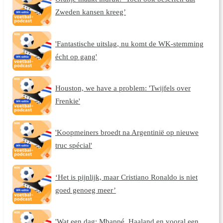
Zweden kansen kreeg’
'Fantastische uitslag, nu komt de WK-stemming
écht op gang'
Houston, we have a problem: 'Twijfels over
Frenkie'
'Koopmeiners broedt na Argentinië op nieuwe
truc spécial'
‘Het is pijnlijk, maar Cristiano Ronaldo is niet
goed genoeg meer’
'Wat een dag: Mbappé, Haaland en vooral een