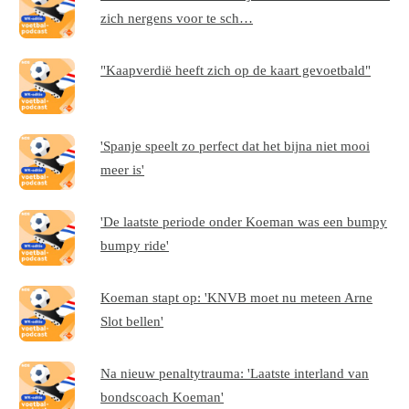
zich nergens voor te sch…
"Kaapverdië heeft zich op de kaart gevoetbald"
'Spanje speelt zo perfect dat het bijna niet mooi
meer is'
'De laatste periode onder Koeman was een bumpy
bumpy ride'
Koeman stapt op: 'KNVB moet nu meteen Arne
Slot bellen'
Na nieuw penaltytrauma: 'Laatste interland van
bondscoach Koeman'