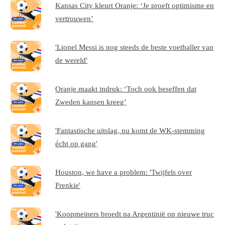
Kansas City kleurt Oranje: ‘Je proeft optimisme en
vertrouwen’
'Lionel Messi is nog steeds de beste voetballer van
de wereld'
Oranje maakt indruk: ‘Toch ook beseffen dat
Zweden kansen kreeg’
'Fantastische uitslag, nu komt de WK-stemming
écht op gang'
Houston, we have a problem: 'Twijfels over
Frenkie'
'Koopmeiners broedt na Argentinië op nieuwe truc