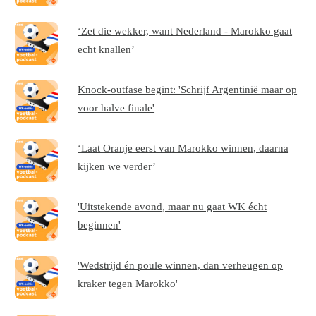
‘Zet die wekker, want Nederland - Marokko gaat
echt knallen’
Knock-outfase begint: 'Schrijf Argentinië maar op
voor halve finale'
‘Laat Oranje eerst van Marokko winnen, daarna
kijken we verder’
'Uitstekende avond, maar nu gaat WK écht
beginnen'
'Wedstrijd én poule winnen, dan verheugen op
kraker tegen Marokko'