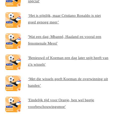
spécial'
‘Het is pijnlijk, maar Cristiano Ronaldo is niet
goed genoeg meer’
'Wat een dag: Mbappé, Haaland en vooral een
fenomenale Messi'
'Benieuwd of Koeman een dag later spijt heeft van
z'n wissels'
‘Met die wissels geeft Koeman de overwinning uit
handen’
'Eindelijk tijd voor Oranje, ben wel beetje
voorbeschouwingsmoe'