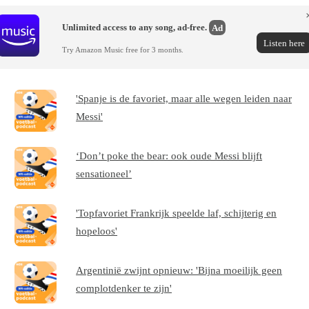
Unlimited access to any song, ad-free.
Ad
Listen here
Try Amazon Music free for 3 months.
'Spanje is de favoriet, maar alle wegen leiden naar
Messi'
‘Don’t poke the bear: ook oude Messi blijft
sensationeel’
'Topfavoriet Frankrijk speelde laf, schijterig en
hopeloos'
Argentinië zwijnt opnieuw: 'Bijna moeilijk geen
complotdenker te zijn'