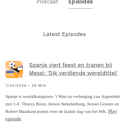
Podcast
Episodes
Latest Episodes
Spanje viert feest en tranen bij
Messi: 'Dik verdiende wereldtitel'
7/20/2026 • 38 MIN
Spanje is wereldkampioen. 't Wint na verlenging van Argentinië
met 1-0. Thierry Boon, Jeroen Stekelenburg, Jeroen Grueter en
Play
Robert Maaskant praten over de laatste dag van het WK.
episode