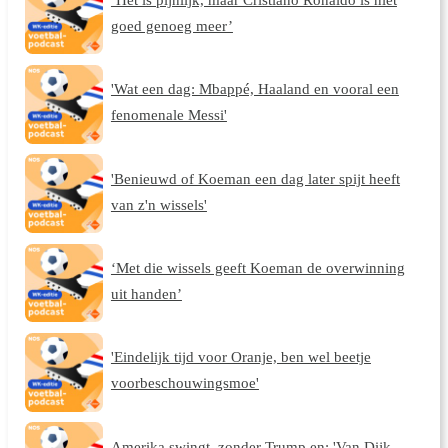
goed genoeg meer’
'Wat een dag: Mbappé, Haaland en vooral een
fenomenale Messi'
'Benieuwd of Koeman een dag later spijt heeft
van z'n wissels'
‘Met die wissels geeft Koeman de overwinning
uit handen’
'Eindelijk tijd voor Oranje, ben wel beetje
voorbeschouwingsmoe'
Amerika swingt, zonder Trump en: 'Van Dijk-