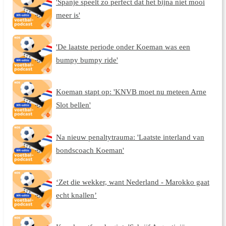
'Spanje speelt zo perfect dat het bijna niet mooi
meer is'
'De laatste periode onder Koeman was een
bumpy bumpy ride'
Koeman stapt op: 'KNVB moet nu meteen Arne
Slot bellen'
Na nieuw penaltytrauma: 'Laatste interland van
bondscoach Koeman'
‘Zet die wekker, want Nederland - Marokko gaat
echt knallen’