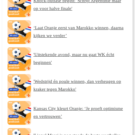
Knock-outfase begint: 'Schrijf Argentinië maar
op voor halve finale'
‘Laat Oranje eerst van Marokko winnen, daarna
kijken we verder’
'Uitstekende avond, maar nu gaat WK écht
beginnen'
'Wedstrijd én poule winnen, dan verheugen op
kraker tegen Marokko'
Kansas City kleurt Oranje: ‘Je proeft optimisme
en vertrouwen’