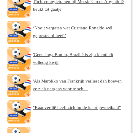
Tóch vreugdetranen bij Messi: 'Circus Argentinië
beukt tot gaatje'
‘Nooit vergeten wat Cristiano Ronaldo wél
gepresteerd heeft’
'Geen Joga Bonito, Brazilië is zijn identitelt
volledig kwijt'
'Als Marokko van Frankrijk verliest dan hoeven
ze zich nergens voor te sch…
"Kaapverdië heeft zich op de kaart gevoetbald"