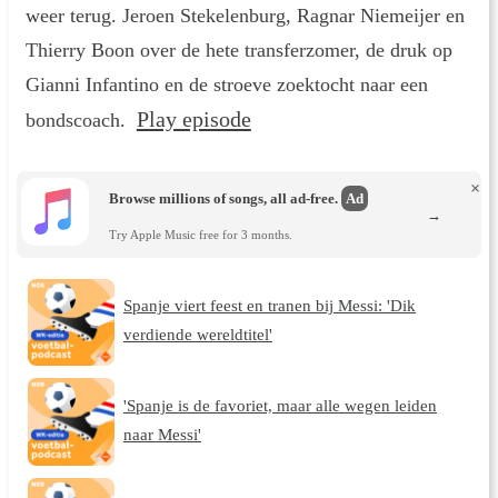
weer terug. Jeroen Stekelenburg, Ragnar Niemeijer en
Thierry Boon over de hete transferzomer, de druk op
Gianni Infantino en de stroeve zoektocht naar een
Play episode
bondscoach.
×
Browse millions of songs, all ad-free.
Ad
→
Try Apple Music free for 3 months.
Spanje viert feest en tranen bij Messi: 'Dik
verdiende wereldtitel'
'Spanje is de favoriet, maar alle wegen leiden
naar Messi'