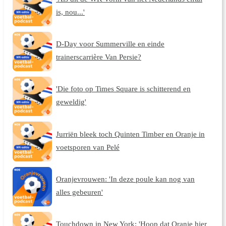
is, nou...'
D-Day voor Summerville en einde
trainerscarrière Van Persie?
'Die foto op Times Square is schitterend en
geweldig'
Jurriën bleek toch Quinten Timber en Oranje in
voetsporen van Pelé
Oranjevrouwen: 'In deze poule kan nog van
alles gebeuren'
Touchdown in New York: 'Hoop dat Oranje hier