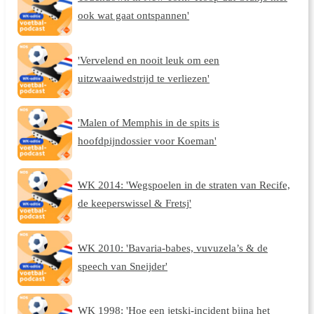
ook wat gaat ontspannen'
'Vervelend en nooit leuk om een
uitzwaaiwedstrijd te verliezen'
'Malen of Memphis in de spits is
hoofdpijndossier voor Koeman'
WK 2014: 'Wegspoelen in de straten van Recife,
de keeperswissel & Fretsj'
WK 2010: 'Bavaria-babes, vuvuzela’s & de
speech van Sneijder'
WK 1998: 'Hoe een jetski-incident bijna het