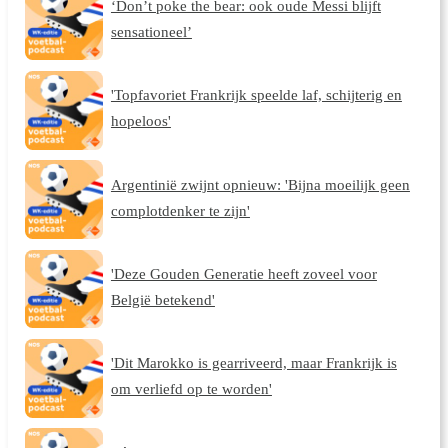
‘Don’t poke the bear: ook oude Messi blijft
sensationeel’
'Topfavoriet Frankrijk speelde laf, schijterig en
hopeloos'
Argentinië zwijnt opnieuw: 'Bijna moeilijk geen
complotdenker te zijn'
'Deze Gouden Generatie heeft zoveel voor
België betekend'
'Dit Marokko is gearriveerd, maar Frankrijk is
om verliefd op te worden'