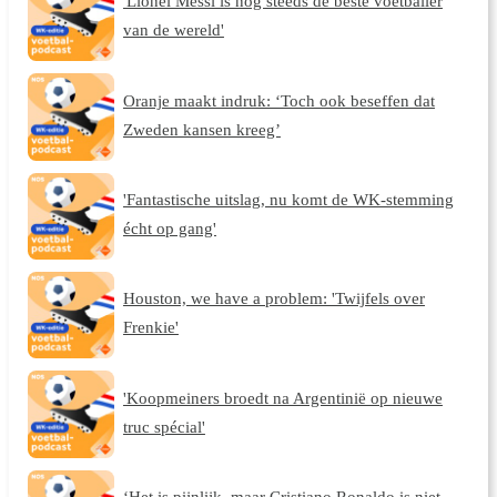
'Lionel Messi is nog steeds de beste voetballer
van de wereld'
Oranje maakt indruk: ‘Toch ook beseffen dat
Zweden kansen kreeg’
'Fantastische uitslag, nu komt de WK-stemming
écht op gang'
Houston, we have a problem: 'Twijfels over
Frenkie'
'Koopmeiners broedt na Argentinië op nieuwe
truc spécial'
‘Het is pijnlijk, maar Cristiano Ronaldo is niet