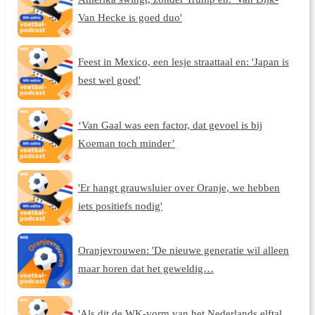
Van Hecke is goed duo'
Feest in Mexico, een lesje straattaal en: 'Japan is
best wel goed'
‘Van Gaal was een factor, dat gevoel is bij
Koeman toch minder’
'Er hangt grauwsluier over Oranje, we hebben
iets positiefs nodig'
Oranjevrouwen: 'De nieuwe generatie wil alleen
maar horen dat het geweldig…
'Als dit de WK-vorm van het Nederlands elftal