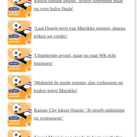
Knock-outfase begint: 'Schrijf Argentinië maar
op voor halve finale'
‘Laat Oranje eerst van Marokko winnen, daarna
kijken we verder’
'Uitstekende avond, maar nu gaat WK écht
beginnen'
'Wedstrijd én poule winnen, dan verheugen op
kraker tegen Marokko'
Kansas City kleurt Oranje: ‘Je proeft optimisme
en vertrouwen’