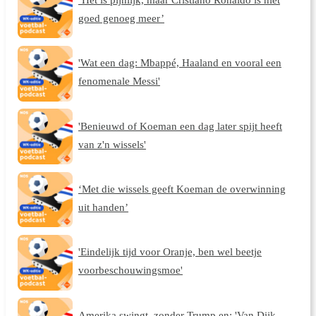
goed genoeg meer’
'Wat een dag: Mbappé, Haaland en vooral een
fenomenale Messi'
'Benieuwd of Koeman een dag later spijt heeft
van z'n wissels'
‘Met die wissels geeft Koeman de overwinning
uit handen’
'Eindelijk tijd voor Oranje, ben wel beetje
voorbeschouwingsmoe'
Amerika swingt, zonder Trump en: 'Van Dijk-