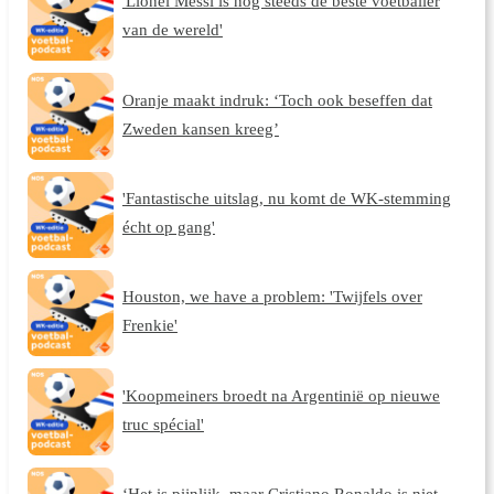
'Lionel Messi is nog steeds de beste voetballer
van de wereld'
Oranje maakt indruk: ‘Toch ook beseffen dat
Zweden kansen kreeg’
'Fantastische uitslag, nu komt de WK-stemming
écht op gang'
Houston, we have a problem: 'Twijfels over
Frenkie'
'Koopmeiners broedt na Argentinië op nieuwe
truc spécial'
‘Het is pijnlijk, maar Cristiano Ronaldo is niet