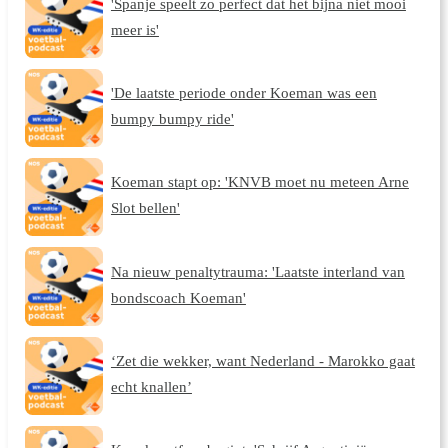
'Spanje speelt zo perfect dat het bijna niet mooi
meer is'
'De laatste periode onder Koeman was een
bumpy bumpy ride'
Koeman stapt op: 'KNVB moet nu meteen Arne
Slot bellen'
Na nieuw penaltytrauma: 'Laatste interland van
bondscoach Koeman'
‘Zet die wekker, want Nederland - Marokko gaat
echt knallen’