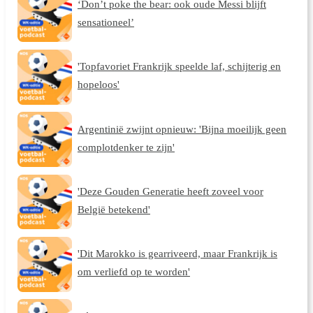
‘Don’t poke the bear: ook oude Messi blijft
sensationeel’
'Topfavoriet Frankrijk speelde laf, schijterig en
hopeloos'
Argentinië zwijnt opnieuw: 'Bijna moeilijk geen
complotdenker te zijn'
'Deze Gouden Generatie heeft zoveel voor
België betekend'
'Dit Marokko is gearriveerd, maar Frankrijk is
om verliefd op te worden'