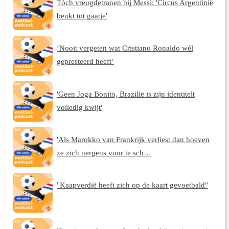
Tóch vreugdetranen bij Messi: 'Circus Argentinië
beukt tot gaatje'
‘Nooit vergeten wat Cristiano Ronaldo wél
gepresteerd heeft’
'Geen Joga Bonito, Brazilië is zijn identitelt
volledig kwijt'
'Als Marokko van Frankrijk verliest dan hoeven
ze zich nergens voor te sch…
"Kaapverdië heeft zich op de kaart gevoetbald"