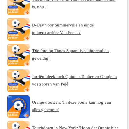
is, nou...'
D-Day voor Summerville en einde
trainerscarrière Van Persie?
'Die foto op Times Square is schitterend en
geweldig'
Jurriën bleek toch Quinten Timber en Oranje in
voetsporen van Pelé
Oranjevrouwen: 'In deze poule kan nog van
alles gebeuren'
Touchdown in New York: 'Hoop dat Oranje hier