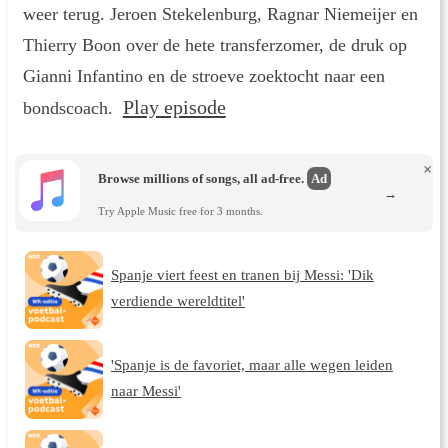
weer terug. Jeroen Stekelenburg, Ragnar Niemeijer en
Thierry Boon over de hete transferzomer, de druk op
Gianni Infantino en de stroeve zoektocht naar een
Play episode
bondscoach.
×
Browse millions of songs, all ad-free.
Ad
→
Try Apple Music free for 3 months.
Spanje viert feest en tranen bij Messi: 'Dik
verdiende wereldtitel'
'Spanje is de favoriet, maar alle wegen leiden
naar Messi'