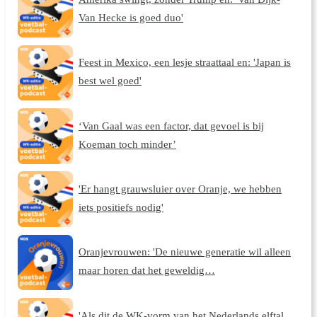
Van Hecke is goed duo'
Feest in Mexico, een lesje straattaal en: 'Japan is
best wel goed'
‘Van Gaal was een factor, dat gevoel is bij
Koeman toch minder’
'Er hangt grauwsluier over Oranje, we hebben
iets positiefs nodig'
Oranjevrouwen: 'De nieuwe generatie wil alleen
maar horen dat het geweldig…
'Als dit de WK-vorm van het Nederlands elftal