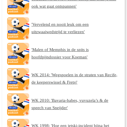
ook wat gaat ontspannen'
'Vervelend en nooit leuk om een
uitzwaaiwedstrijd te verliezen'
'Malen of Memphis in de spits is
hoofdpijndossier voor Koeman'
WK 2014: 'Wegspoelen in de straten van Recife,
de keeperswissel & Fretsj'
WK 2010: 'Bavaria-babes, vuvuzela’s & de
speech van Sneijder'
WK 1998: 'Hoe een jetski-incident bijna het