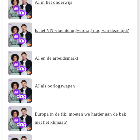
AI in het onderwijs
Is het VN-vluchtelingverdrag nog van deze tijd?
AI en de arbeidsmarkt
AI als oorlogswapen
Europa in de fik: moeten we harder aan de bak
met het klimaat?