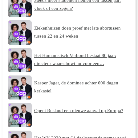
Steeds meer studenten nemen een tussenjaar:
vloek of een zegen?
Ziekenhuizen doen proef met late abortussen
tussen 22 en 24 weken
Het Humanistisch Verbond bestaat 80 jaar:
directeur waarschuwt nu voor een…
Kasper Jager, de dominee achter 600 dagen
kerkasiel
Opent Rusland een nieuwe aanval op Europa?
Het WK 2030 met 64 deelnemende teams: goed