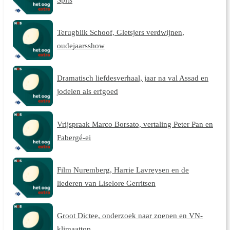
Terugblik Schoof, Gletsjers verdwijnen,
oudejaarsshow
Dramatisch liefdesverhaal, jaar na val Assad en
jodelen als erfgoed
Vrijspraak Marco Borsato, vertaling Peter Pan en
Fabergé-ei
Film Nuremberg, Harrie Lavreysen en de
liederen van Liselore Gerritsen
Groot Dictee, onderzoek naar zoenen en VN-
klimaattop