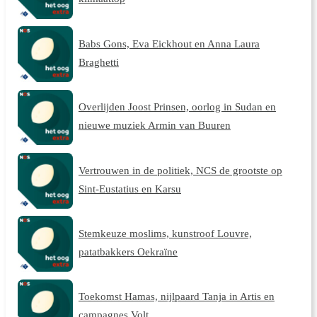
Babs Gons, Eva Eickhout en Anna Laura
Braghetti
Overlijden Joost Prinsen, oorlog in Sudan en
nieuwe muziek Armin van Buuren
Vertrouwen in de politiek, NCS de grootste op
Sint-Eustatius en Karsu
Stemkeuze moslims, kunstroof Louvre,
patatbakkers Oekraïne
Toekomst Hamas, nijlpaard Tanja in Artis en
campagnes Volt