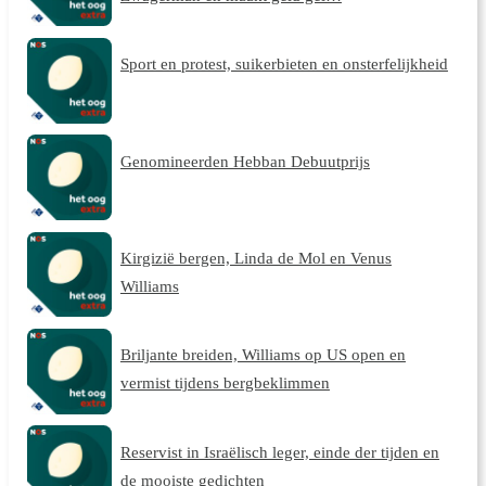
Sport en protest, suikerbieten en onsterfelijkheid
Genomineerden Hebban Debuutprijs
Kirgizië bergen, Linda de Mol en Venus
Williams
Briljante breiden, Williams op US open en
vermist tijdens bergbeklimmen
Reservist in Israëlisch leger, einde der tijden en
de mooiste gedichten