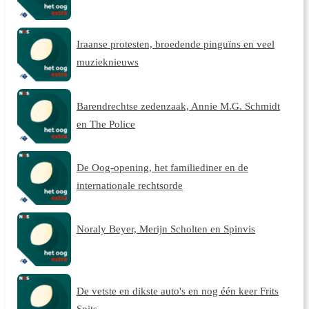
Iraanse protesten, broedende pinguïns en veel
muzieknieuws
Barendrechtse zedenzaak, Annie M.G. Schmidt
en The Police
De Oog-opening, het familiediner en de
internationale rechtsorde
Noraly Beyer, Merijn Scholten en Spinvis
De vetste en dikste auto's en nog één keer Frits
Spits