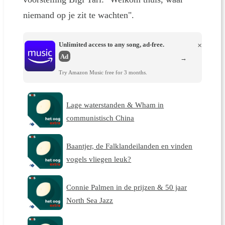
niemand op je zit te wachten".
Unlimited access to any song, ad-free.
×
Ad
→
Try Amazon Music free for 3 months.
Lage waterstanden & Wham in
communistisch China
Baantjer, de Falklandeilanden en vinden
vogels vliegen leuk?
Connie Palmen in de prijzen & 50 jaar
North Sea Jazz