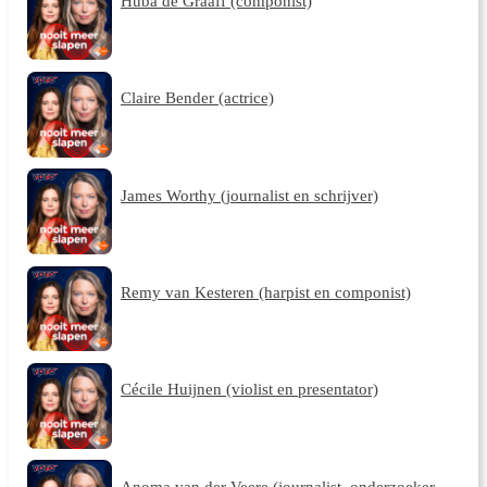
Huba de Graaff (componist)
Claire Bender (actrice)
James Worthy (journalist en schrijver)
Remy van Kesteren (harpist en componist)
Cécile Huijnen (violist en presentator)
Anoma van der Veere (journalist, onderzoeker