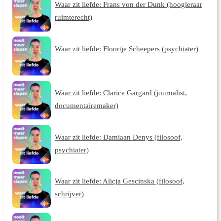
Waar zit liefde: Frans von der Dunk (hoogleraar
ruimterecht)
Waar zit liefde: Floortje Scheepers (psychiater)
Waar zit liefde: Clarice Gargard (journalist,
documentairemaker)
Waar zit liefde: Damiaan Denys (filosoof,
psychiater)
Waar zit liefde: Alicja Gescinska (filosoof,
schrijver)