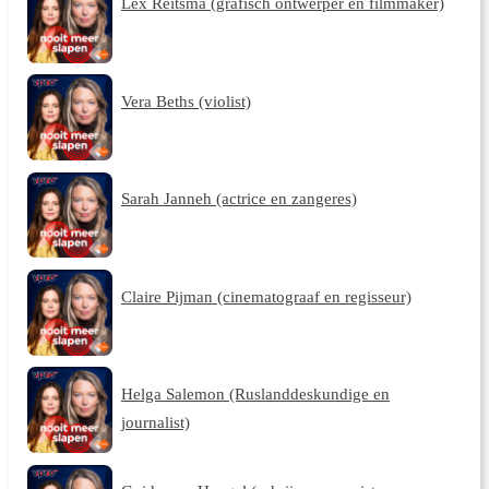
Lex Reitsma (grafisch ontwerper en filmmaker)
Vera Beths (violist)
Sarah Janneh (actrice en zangeres)
Claire Pijman (cinematograaf en regisseur)
Helga Salemon (Ruslanddeskundige en
journalist)