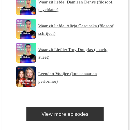
Waar zit liefde: Damiaan Denys (filosoof,
psychiater)
Waar zit liefde: Alicja Gescinska (filosoof,
schrijver)
Waar zit Liefde: Troy Douglas (coach,
atleet)
Leendert Vooijce (kunstenaar en
performer)
View more episodes