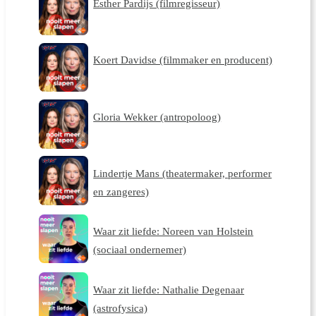
Esther Pardijs (filmregisseur)
Koert Davidse (filmmaker en producent)
Gloria Wekker (antropoloog)
Lindertje Mans (theatermaker, performer
en zangeres)
Waar zit liefde: Noreen van Holstein
(sociaal ondernemer)
Waar zit liefde: Nathalie Degenaar
(astrofysica)