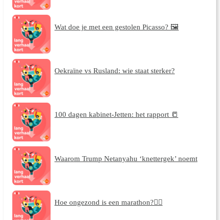
Wat doe je met een gestolen Picasso? 🖼️
Oekraïne vs Rusland: wie staat sterker?
100 dagen kabinet-Jetten: het rapport 📒
Waarom Trump Netanyahu ‘knettergek’ noemt
Hoe ongezond is een marathon?🏃‍♀️