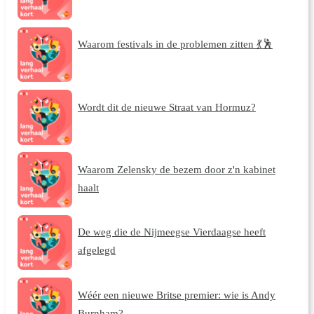
Waarom festivals in de problemen zitten 💃🕺
Wordt dit de nieuwe Straat van Hormuz?
Waarom Zelensky de bezem door z'n kabinet
haalt
De weg die de Nijmeegse Vierdaagse heeft
afgelegd
Wéér een nieuwe Britse premier: wie is Andy
Burnham?