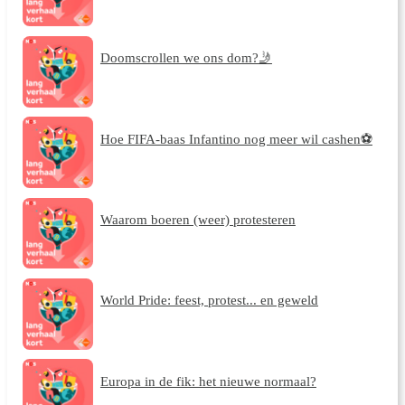
Doomscrollen we ons dom?🤳
Hoe FIFA-baas Infantino nog meer wil cashen⚽
Waarom boeren (weer) protesteren
World Pride: feest, protest... en geweld
Europa in de fik: het nieuwe normaal?