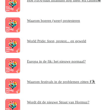
Hoe FIFA-baas Infantino nog meer wil cashen⚽
Waarom boeren (weer) protesteren
World Pride: feest, protest... en geweld
Europa in de fik: het nieuwe normaal?
Waarom festivals in de problemen zitten 💃🕺
Wordt dit de nieuwe Straat van Hormuz?