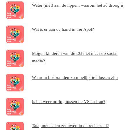
Water (niet) aan de lippen: waarom het zó droog is
Wat is er aan de hand in Ter Apel?
Mogen kinderen van de EU niet meer op social
media?
Waarom bosbranden zo moeilijk te blussen zijn
Is het weer oorlog tussen de VS en Iran?
Tata, met stalen zenuwen in de rechtszaal?