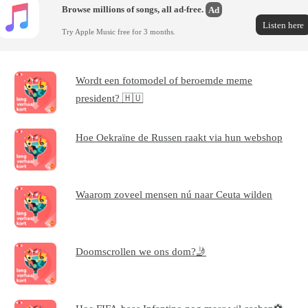
Browse millions of songs, all ad-free.
Ad
Listen here
Try Apple Music free for 3 months.
Wordt een fotomodel of beroemde meme
president? 🇭🇺
Hoe Oekraïne de Russen raakt via hun webshop
Waarom zoveel mensen nú naar Ceuta wilden
Doomscrollen we ons dom?🤳