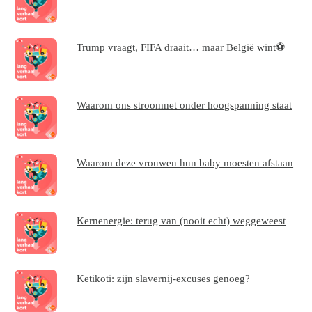
Trump vraagt, FIFA draait… maar België wint⚽
Waarom ons stroomnet onder hoogspanning staat
Waarom deze vrouwen hun baby moesten afstaan
Kernenergie: terug van (nooit echt) weggeweest
Ketikoti: zijn slavernij-excuses genoeg?