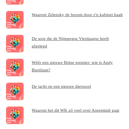
Waarom Zelensky de bezem door z'n kabinet haalt
De weg die de Nijmeegse Vierdaagse heeft
afgelegd
Wéér een nieuwe Britse premier: wie is Andy
Burnham?
De jacht op een nieuwe diersoort
Waarom het dit WK zó veel over Argentinië gaat