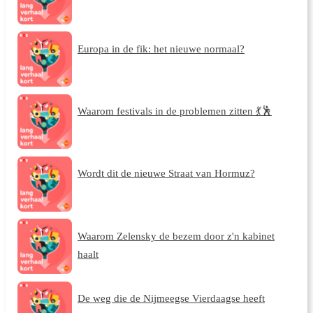
Europa in de fik: het nieuwe normaal?
Waarom festivals in de problemen zitten 💃🕺
Wordt dit de nieuwe Straat van Hormuz?
Waarom Zelensky de bezem door z'n kabinet
haalt
De weg die de Nijmeegse Vierdaagse heeft