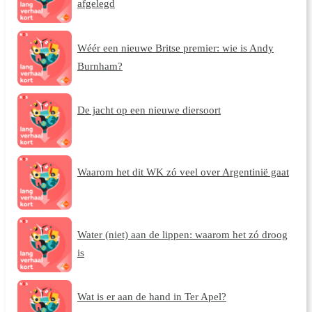
afgelegd
Wéér een nieuwe Britse premier: wie is Andy
Burnham?
De jacht op een nieuwe diersoort
Waarom het dit WK zó veel over Argentinië gaat
Water (niet) aan de lippen: waarom het zó droog
is
Wat is er aan de hand in Ter Apel?