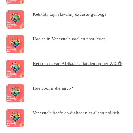
Ketikoti: zijn slavernij-excuses genoeg?
Hoe ze in Venezuela zoeken naar leven
Het succes van Afrikaanse landen op het WK ⚽
Hoe cool is die airco?
Venezuela beeft: en dit keer niet alleen politiek