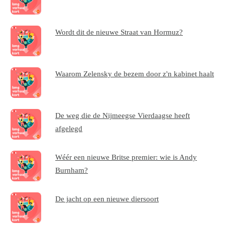
Wordt dit de nieuwe Straat van Hormuz?
Waarom Zelensky de bezem door z'n kabinet haalt
De weg die de Nijmeegse Vierdaagse heeft
afgelegd
Wéér een nieuwe Britse premier: wie is Andy
Burnham?
De jacht op een nieuwe diersoort