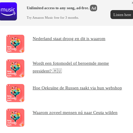
Unlimited access to any song, ad-free.
Ad
Listen here
Try Amazon Music free for 3 months.
Nederland staat droog en dit is waarom
Wordt een fotomodel of beroemde meme
president? 🇭🇺
Hoe Oekraïne de Russen raakt via hun webshop
Waarom zoveel mensen nú naar Ceuta wilden