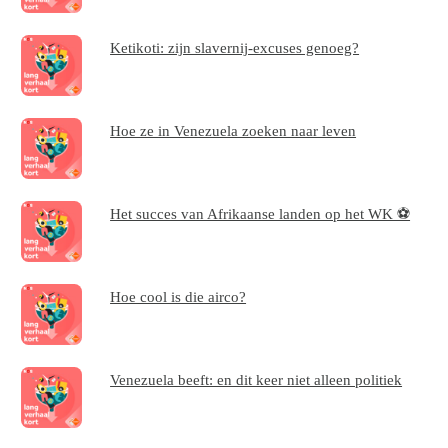
Ketikoti: zijn slavernij-excuses genoeg?
Hoe ze in Venezuela zoeken naar leven
Het succes van Afrikaanse landen op het WK ⚽
Hoe cool is die airco?
Venezuela beeft: en dit keer niet alleen politiek