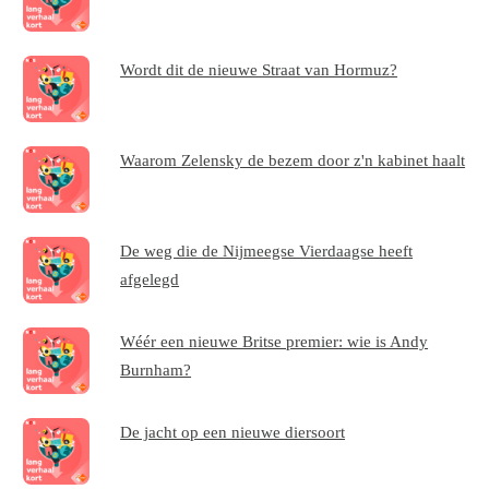
Wordt dit de nieuwe Straat van Hormuz?
Waarom Zelensky de bezem door z'n kabinet haalt
De weg die de Nijmeegse Vierdaagse heeft
afgelegd
Wéér een nieuwe Britse premier: wie is Andy
Burnham?
De jacht op een nieuwe diersoort