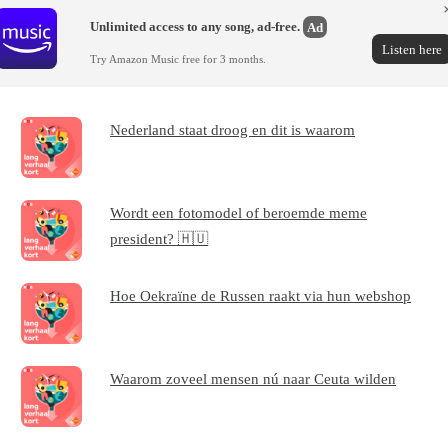
Unlimited access to any song, ad-free.
Ad
Listen here
Try Amazon Music free for 3 months.
Nederland staat droog en dit is waarom
Wordt een fotomodel of beroemde meme
president? 🇭🇺
Hoe Oekraïne de Russen raakt via hun webshop
Waarom zoveel mensen nú naar Ceuta wilden