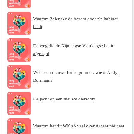
Waarom Zelensky de bezem door z'n kabinet
haalt
De weg die de Nijmeegse Vierdaagse heeft
afgelegd
Wéér een nieuwe Britse premier: wie is Andy
Burnham?
De jacht op een nieuwe diersoort
Waarom het dit WK zó veel over Argentinië gaat