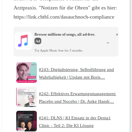
Arztpraxis. "Notizen für die Ohren" gibt es hier:
https://link.chtbl.com/dasauchnoch-compliance
Browse millions of songs, all ad-free.
×
Ad
→
Try Apple Music free for 3 months.
#243: Digitalisierung, Selbstführung und
Wahrhaftigkeit | Update mit Boris…
#242: Effektives Erwartungsmanagement:
Placebo und Nocebo | Dr. Anke Handr…
#241: DLNS | KI Einsatz in der Denta1
Clinic - Teil 2: Die KI Lösung