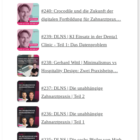
#240: Crocodile und die Zukunft der
digitalen Fortbildung für Zahnarztprax…
#239: DLNS | KI Einsatz in der Denta1
Clinic - Teil 1: Das Datenproblem
#238: Gerhard Wittl | Minimalismus vs
Hospitality Design: Zwei Praxisbeisp…
#237: DLNS | Die unabhängige
Zahnarztpraxis | Teil 2
#236: DLNS | Die unabhängige
Zahnarztpraxis | Teil 1
#235: DLNS | Die sechs Pfeiler von High