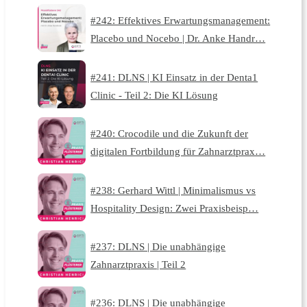
#242: Effektives Erwartungsmanagement:
Placebo und Nocebo | Dr. Anke Handr…
#241: DLNS | KI Einsatz in der Denta1
Clinic - Teil 2: Die KI Lösung
#240: Crocodile und die Zukunft der
digitalen Fortbildung für Zahnarztprax…
#238: Gerhard Wittl | Minimalismus vs
Hospitality Design: Zwei Praxisbeisp…
#237: DLNS | Die unabhängige
Zahnarztpraxis | Teil 2
#236: DLNS | Die unabhängige