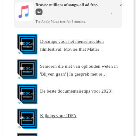
Browse millions of songs, all ad-free.
×
Ad
→
Try Apple Music free for 3 months.
Docutips voor het mensenrechten
filmfestival: Movies that Matter
Senioren die niet van ophouden weten in
'Blijven gaan' | In gesprek met re…
De beste documentairetips voor 2023!
Kijktips voor IDFA