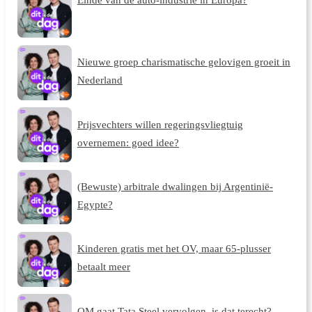
Nieuwe groep charismatische gelovigen groeit in
Nederland
Prijsvechters willen regeringsvliegtuig
overnemen: goed idee?
(Bewuste) arbitrale dwalingen bij Argentinië-
Egypte?
Kinderen gratis met het OV, maar 65-plusser
betaalt meer
OM gaat Tata Steel vervolgen, is dat terecht?