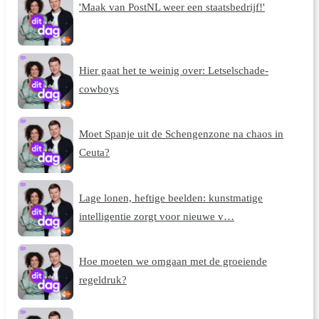
'Maak van PostNL weer een staatsbedrijf!'
Hier gaat het te weinig over: Letselschade-
cowboys
Moet Spanje uit de Schengenzone na chaos in
Ceuta?
Lage lonen, heftige beelden: kunstmatige
intelligentie zorgt voor nieuwe v…
Hoe moeten we omgaan met de groeiende
regeldruk?