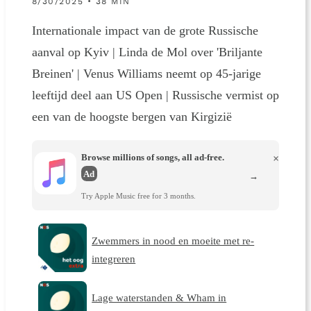
8/30/2025 • 38 MIN
Internationale impact van de grote Russische
aanval op Kyiv | Linda de Mol over 'Briljante
Breinen' | Venus Williams neemt op 45-jarige
leeftijd deel aan US Open | Russische vermist op
een van de hoogste bergen van Kirgizië
Browse millions of songs, all ad-free.
×
Ad
→
Try Apple Music free for 3 months.
Zwemmers in nood en moeite met re-
integreren
Lage waterstanden & Wham in