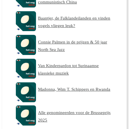
communistisch China
Baantjer, de Falklandeilanden en vinden
vogels vliegen leuk?
Connie Palmen in de prijzen & 50 jaar
North Sea Jazz
Van Kinderpardon tot Surinaamse
klassieke muziek
Madonna, Wim T. Schippers en Rwanda
Alle genomineerden voor de Brusseprijs
2025