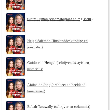
Claire Pijman (cinematograaf en regisseur)
Helga Salemon (Ruslanddeskundige en
journalist)
Guido van Hengel (schrijver, essayist en
historicus)
Afaina de Jong (architect en beeldend
kunstenaar)
Babah Tarawally (schrijver en columnist)