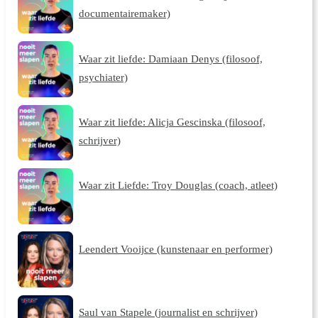
documentairemaker)
Waar zit liefde: Damiaan Denys (filosoof,
psychiater)
Waar zit liefde: Alicja Gescinska (filosoof,
schrijver)
Waar zit Liefde: Troy Douglas (coach, atleet)
Leendert Vooijce (kunstenaar en performer)
Saul van Stapele (journalist en schrijver)