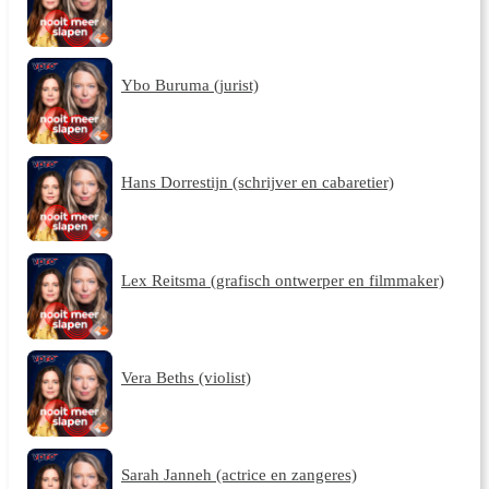
Ybo Buruma (jurist)
Hans Dorrestijn (schrijver en cabaretier)
Lex Reitsma (grafisch ontwerper en filmmaker)
Vera Beths (violist)
Sarah Janneh (actrice en zangeres)