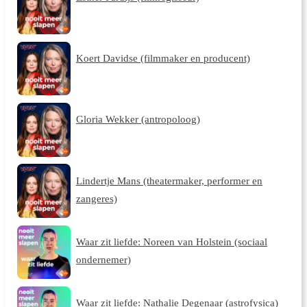
Koert Davidse (filmmaker en producent)
Gloria Wekker (antropoloog)
Lindertje Mans (theatermaker, performer en
zangeres)
Waar zit liefde: Noreen van Holstein (sociaal
ondernemer)
Waar zit liefde: Nathalie Degenaar (astrofysica)