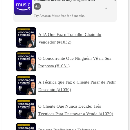
×
Ad
→
Try Amazon Music free for 3 months.
A IA Que Faz o Trabalho Chato do
Vendedor (#1032)
O Concorrente Que Ninguém Vê na Sua
Proposta (#1031)
A Técnica que Faz o Cliente Parar de Pedir
Desconto (#1030)
O Cliente Que Nunca Decide: Três
Técnicas Para Destravar a Venda (#1029)
Por que Profissionais Talentosos